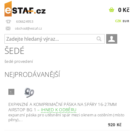
0 Kč
CZK
EUR
606624953
obchod@estaf.cz
ŠEDÉ
šedé provedení
NEJPRODÁVANĚJŠÍ
1.
EXPANZNÍ A KOMPRIMAČNÍ PÁSKA NA SPÁRY 16-27MM
AIRSTOP BG 1
–
IHNED K ODBĚRU
expanzní páska pro utěsnění spár mezi oknem a ostěním (místo
pěny),...
920 Kč