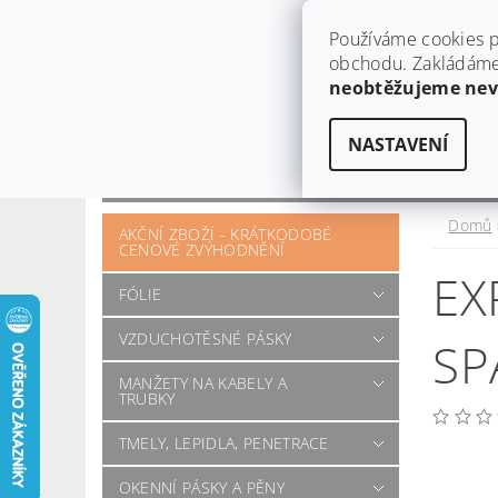
Používáme cookies p
obchodu. Zakládáme 
neobtěžujeme ne
NASTAVENÍ
OBCHODNÍ PODMÍNKY
KONTAKT
OTÁZKY A POŽADAVKY
Domů
AKČNÍ ZBOŽÍ - KRÁTKODOBÉ
CENOVÉ ZVÝHODNĚNÍ
EX
FÓLIE
VZDUCHOTĚSNÉ PÁSKY
SP
MANŽETY NA KABELY A
TRUBKY
TMELY, LEPIDLA, PENETRACE
OKENNÍ PÁSKY A PĚNY