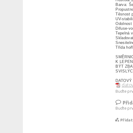
Barva: Š
Propustn
Těsnost p
UV-stabil
Odolnost 
Difuse-vo
Tepelná 
Skladovat
Snesiteln
Třída hoř
SMĚRNI
K LEPEN
BÝT ZBA
SVISLÝC
DATOVÝ
datov
Buďte prv
Při
Buďte prv
Přida