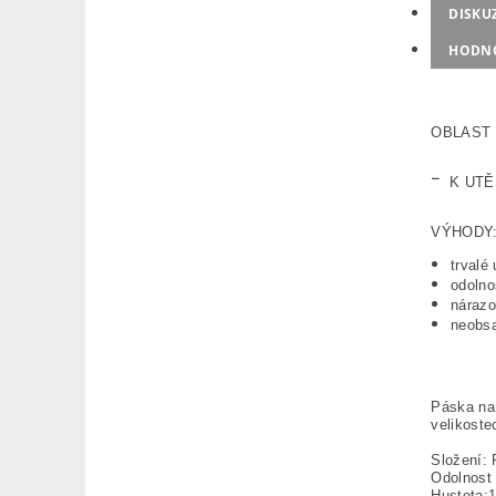
DISKU
HODN
OBLAST 
-
K UTĚ
VÝHODY
trvalé
odolno
nárazo
neobsa
Páska na 
velikoste
Složení: 
Odolnost 
Hustota: