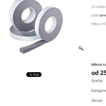
UV stabiln
páska
pro
délka v rol
Měrná c
od 2
Značka
Kategori
Záruka