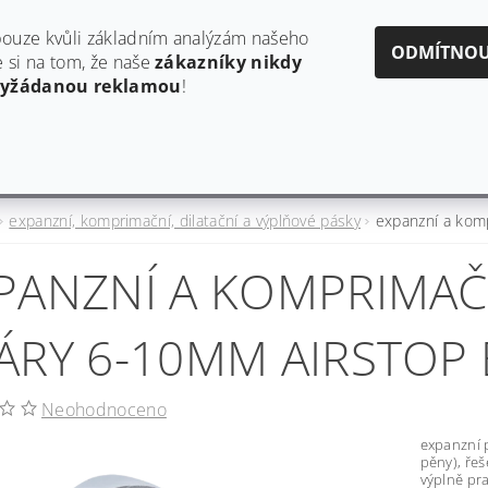
obchod@estaf.cz
606624953
ouze kvůli základním analýzám našeho
ODMÍTNO
si na tom, že naše
zákazníky nikdy
vyžádanou reklamou
!
Y
AKTUALITY A PRODUKTOVÉ INFORMACE
HODNO
expanzní, komprimační, dilatační a výplňové pásky
expanzní a kom
PANZNÍ A KOMPRIMAČ
ÁRY 6-10MM AIRSTOP 
Neohodnoceno
expanzní 
pěny), řeš
výplně pr