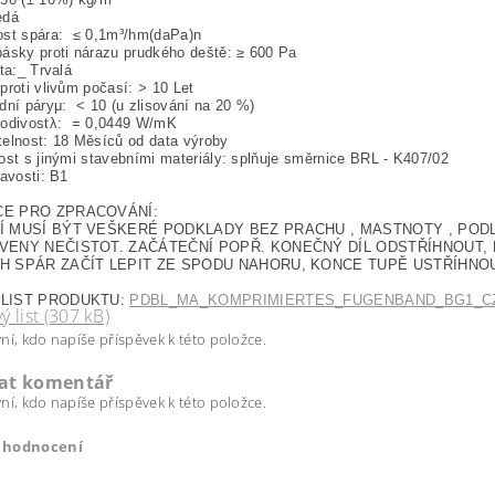
edá
ost spára: ≤ 0,1m³/hm(daPa)n
ásky proti nárazu prudkého deště: ≥ 600 Pa
ita:_ Trvalá
proti vlivům počasí: > 10 Let
dní páryμ: < 10 (u zlisování na 20 %)
vodivostλ: = 0,0449 W/mK
elnost: 18 Měsíců od data výroby
ost s jinými stavebními materiály: splňuje směrnice BRL - K407/02
lavosti: B1
CE PRO ZPRACOVÁNÍ:
Í MUSÍ BÝT VEŠKERÉ PODKLADY BEZ PRACHU , MASTNOTY , POD
VENY NEČISTOT. ZAČÁTEČNÍ POPŘ. KONEČNÝ DÍL ODSTŘÍHNOUT, P
H SPÁR ZAČÍT LEPIT ZE SPODU NAHORU, KONCE TUPĚ USTŘÍHNO
 LIST PRODUKTU:
PDBL_MA_KOMPRIMIERTES_FUGENBAND_BG1_CZ.
ý list (307 kB)
ní, kdo napíše příspěvek k této položce.
dat komentář
ní, kdo napíše příspěvek k této položce.
t hodnocení