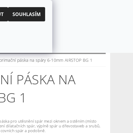
|
PŘIHLÁŠENÍ
REGISTRACE
UT
SOUHLASÍM
KOŠÍK:
0 Kč
CZK
EUR
CENÍ OBCHODU
O NÁS
primační páska na spáry 6-10mm AIRSTOP BG 1
NÍ PÁSKA NA
BG 1
páska pro utěsnění spár mezi oknem a ostěním (místo
ení dilatačních spár, výplně spár u dřevostaveb a srubů,
acovních spár a podobně.