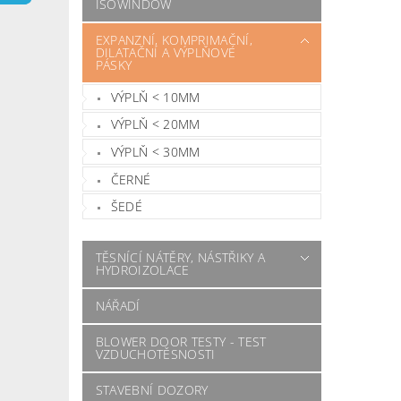
ISOWINDOW
EXPANZNÍ, KOMPRIMAČNÍ,
DILATAČNÍ A VÝPLŇOVÉ
PÁSKY
VÝPLŇ < 10MM
VÝPLŇ < 20MM
VÝPLŇ < 30MM
ČERNÉ
ŠEDÉ
TĚSNÍCÍ NÁTĚRY, NÁSTŘIKY A
HYDROIZOLACE
NÁŘADÍ
BLOWER DOOR TESTY - TEST
VZDUCHOTĚSNOSTI
STAVEBNÍ DOZORY