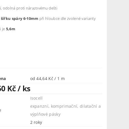
í, odolná proti nárazovému dešti
 šířku spáry 6-10mm
při hloubce dle zvolené varianty
i je
5,6m
ena
od 44,64 Kč / 1 m
50 Kč
/ ks
Isocell
expanzní, komprimační, dilatační a
e
výplňové pásky
2 roky