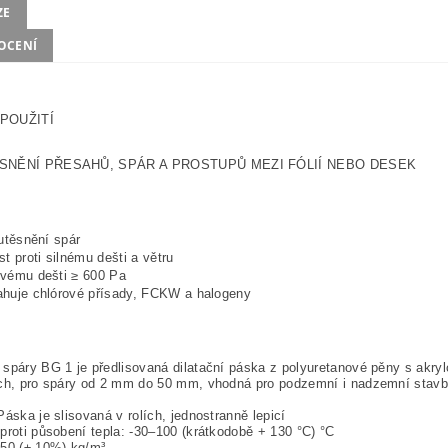
ZE
OCENÍ
POUŽITÍ
SNĚNÍ PŘESAHŮ, SPÁR A PROSTUPŮ MEZI FÓLIÍ NEBO DESEK
:
 utěsnění spár
st proti silnému dešti a větru
vému dešti ≥ 600 Pa
huje chlórové přísady, FCKW a halogeny
spáry BG 1 je předlisovaná dilatační páska z polyuretanové pěny s akr
ch, pro spáry od 2 mm do 50 mm, vhodná pro podzemní i nadzemní stavby
Páska je slisovaná v rolích, jednostranně lepicí
proti působení tepla: -30–100 (krátkodobě + 130 °C) °C
150 (± 10%) kg/m³