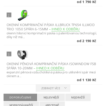
od 1 790 Kč
2.
OKENNÍ KOMPRIMAČNÍ PÁSKA ILLBRUCK TP654 ILLMOD
TRIO 1050 SPÁRA 6-15MM
–
IHNED K ODBĚRU
okenní těsnicí komprimační páska s patentovanou technologií,
díky níž má...
od 2 190 Kč
3.
OKENNÍ PĚNOVÁ KOMPRIMAČNÍ PÁSKA ISOWINDOW FSB
SPÁRA 10-20MM
–
IHNED K ODBĚRU
expanzní pěnová vzduchotěsná páska pro utěsnění spár mezi
oknem a...
od 1 130 Kč
ZOBRAZIT VÍCE
DOPORUČUJEME
NEJLEVNĚJŠÍ
NEJDRAŽŠÍ
NEJPRODÁVANĚJŠÍ
ABECEDNĚ