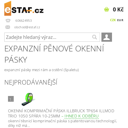
0 Kč
CZK
EUR
606624953
obchod@estaf.cz
EXPANZNÍ PĚNOVÉ OKENNÍ
PÁSKY
expanzní pásky mezi rám a ostění (špaletu)
NEJPRODÁVANĚJŠÍ
1.
OKENNÍ KOMPRIMAČNÍ PÁSKA ILLBRUCK TP654 ILLMOD
TRIO 1050 SPÁRA 10-25MM
–
IHNED K ODBĚRU
okenní těsnicí komprimační páska s patentovanou technologií,
díky níž má...