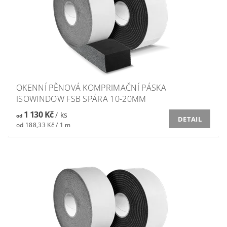
OKENNÍ PĚNOVÁ KOMPRIMAČNÍ PÁSKA
ISOWINDOW FSB SPÁRA 10-20MM
1 130 Kč
/ ks
od
DETAIL
od 188,33 Kč / 1 m