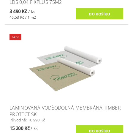
LDS 0,04 FIXPLUS 75M2
3 490 Kč
/ ks
46,53 Kč / 1 m2
Akce
LAMINOVANÁ VODĚODOLNÁ MEMBRÁNA TIMBER
PROTECT SK
Původně:
16 990 Kč
15 200 Kč
/ ks