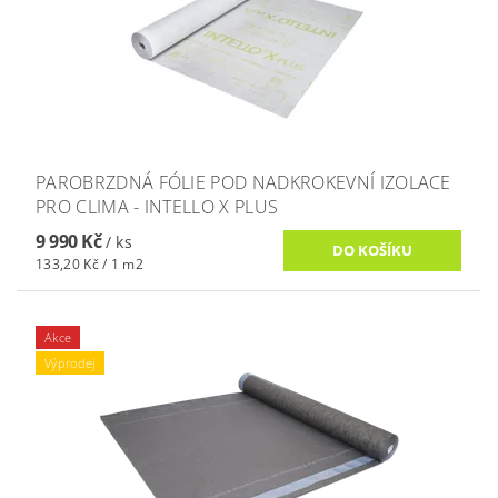
PAROBRZDNÁ FÓLIE POD NADKROKEVNÍ IZOLACE
PRO CLIMA - INTELLO X PLUS
9 990 Kč
/ ks
133,20 Kč / 1 m2
Akce
Výprodej