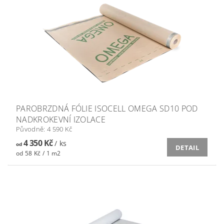
PAROBRZDNÁ FÓLIE ISOCELL OMEGA SD10 POD
NADKROKEVNÍ IZOLACE
Původně:
4 590 Kč
4 350 Kč
/ ks
od
DETAIL
od 58 Kč / 1 m2