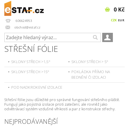
0 Kč
CZK
EUR
606624953
obchod@estaf.cz
STŘEŠNÍ FÓLIE
SKLONY STŘECH >1,5°
SKLONY STŘECH > 5°
SKLONY STŘECH >15°
POKLÁDKA PŘÍMO NA
BEDNĚNÍ ČI IZOLACI
POD NADKROKEVNÍ IZOLACE
Střešní fólie jsou důležité pro správné fungování střešního pláště.
Fungují jako pojistná izolace proti zatečení, ale rovněž jako
odvětrávací systém vzdušné vlhkosti a par z konstrukce střechy.
NEJPRODÁVANĚJŠÍ