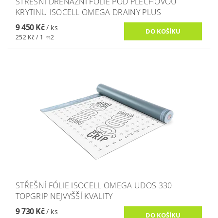
STŘEŠNÍ DRENÁŽNÍ FÓLIE POD PLECHOVOU
KRYTINU ISOCELL OMEGA DRAINY PLUS
9 450 Kč
/ ks
252 Kč / 1 m2
STŘEŠNÍ FÓLIE ISOCELL OMEGA UDOS 330
TOPGRIP NEJVYŠŠÍ KVALITY
9 730 Kč
/ ks