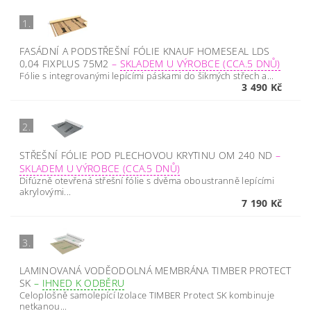
1.
FASÁDNÍ A PODSTŘEŠNÍ FÓLIE KNAUF HOMESEAL LDS
0,04 FIXPLUS 75M2
–
SKLADEM U VÝROBCE (CCA.5 DNŮ)
Fólie s integrovanými lepícími páskami do šikmých střech a...
3 490 Kč
2.
STŘEŠNÍ FÓLIE POD PLECHOVOU KRYTINU OM 240 ND
–
SKLADEM U VÝROBCE (CCA.5 DNŮ)
Difúzně otevřená střešní fólie s dvěma oboustranně lepícími
akrylovými...
7 190 Kč
3.
LAMINOVANÁ VODĚODOLNÁ MEMBRÁNA TIMBER PROTECT
SK
–
IHNED K ODBĚRU
Celoplošně samolepící Izolace TIMBER Protect SK kombinuje
netkanou...