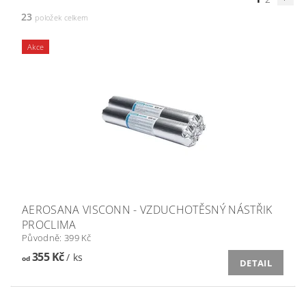
23
položek celkem
Akce
AEROSANA VISCONN - VZDUCHOTĚSNÝ NÁSTŘIK
PROCLIMA
Původně:
399 Kč
355 Kč
/ ks
od
DETAIL