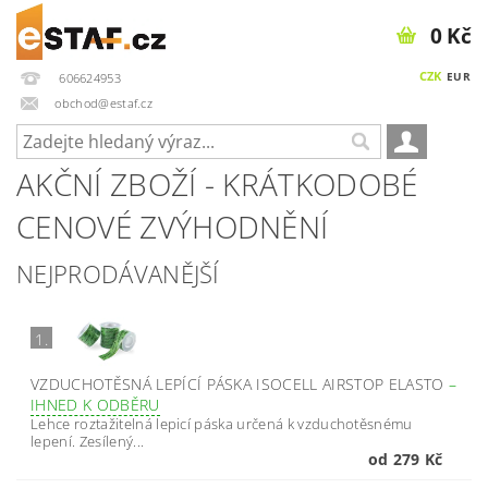
0 Kč
CZK
EUR
606624953
obchod@estaf.cz
AKČNÍ ZBOŽÍ - KRÁTKODOBÉ
CENOVÉ ZVÝHODNĚNÍ
NEJPRODÁVANĚJŠÍ
1.
VZDUCHOTĚSNÁ LEPÍCÍ PÁSKA ISOCELL AIRSTOP ELASTO
–
IHNED K ODBĚRU
Lehce roztažitelná lepicí páska určená k vzduchotěsnému
lepení. Zesílený...
od 279 Kč