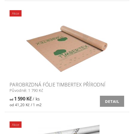
Akce
PAROBRZDNÁ FÓLIE TIMBERTEX PŘÍRODNÍ
Původně:
1 790 Kč
1 590 Kč
/ ks
od
DETAIL
od 41,20 Kč / 1 m2
Akce