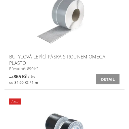
BUTYLOVÁ LEPÍCÍ PÁSKA S ROUNEM OMEGA
PLASTO
Původně:
890 Kč
865 Kč
/ ks
od
DETAIL
od 34,60 Kč / 1 m
Akce