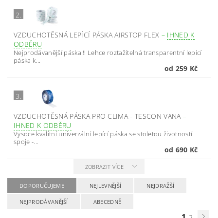
2.
VZDUCHOTĚSNÁ LEPÍCÍ PÁSKA AIRSTOP FLEX
–
IHNED K
ODBĚRU
Nejprodávanější páska!!! Lehce roztažitelná transparentní lepicí
páska k...
od 259 Kč
3.
VZDUCHOTĚSNÁ PÁSKA PRO CLIMA - TESCON VANA
–
IHNED K ODBĚRU
Vysoce kvalitní univerzální lepící páska se stoletou životností
spoje -...
od 690 Kč
ZOBRAZIT VÍCE
DOPORUČUJEME
NEJLEVNĚJŠÍ
NEJDRAŽŠÍ
NEJPRODÁVANĚJŠÍ
ABECEDNĚ
1
2