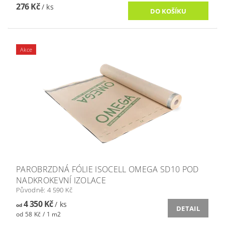
276 Kč
/ ks
Akce
PAROBRZDNÁ FÓLIE ISOCELL OMEGA SD10 POD
NADKROKEVNÍ IZOLACE
Původně:
4 590 Kč
4 350 Kč
/ ks
od
DETAIL
od 58 Kč / 1 m2