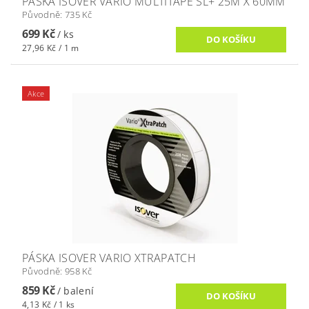
PÁSKA ISOVER VARIO MULTITAPE SL+ 25M X 60MM
Původně:
735 Kč
699 Kč
/ ks
27,96 Kč / 1 m
Akce
PÁSKA ISOVER VARIO XTRAPATCH
Původně:
958 Kč
859 Kč
/ balení
4,13 Kč / 1 ks