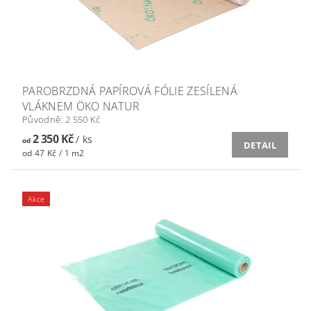
PAROBRZDNÁ PAPÍROVÁ FÓLIE ZESÍLENÁ
VLÁKNEM ÖKO NATUR
Původně:
2 550 Kč
2 350 Kč
/ ks
od
DETAIL
od 47 Kč / 1 m2
Akce