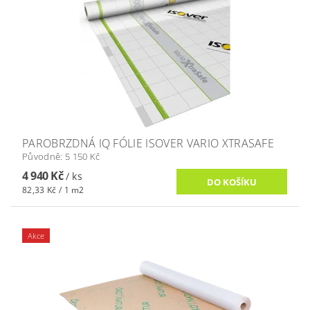
PAROBRZDNÁ IQ FÓLIE ISOVER VARIO XTRASAFE
Původně:
5 150 Kč
4 940 Kč
/ ks
82,33 Kč / 1 m2
Akce