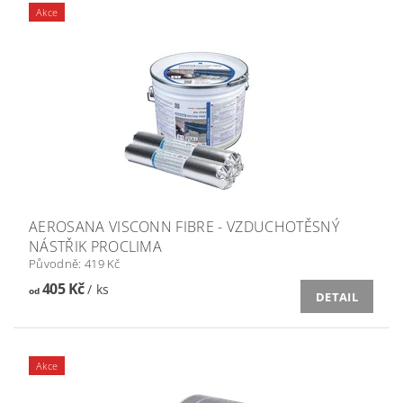
Akce
AEROSANA VISCONN FIBRE - VZDUCHOTĚSNÝ
NÁSTŘIK PROCLIMA
Původně:
419 Kč
405 Kč
/ ks
od
DETAIL
Akce