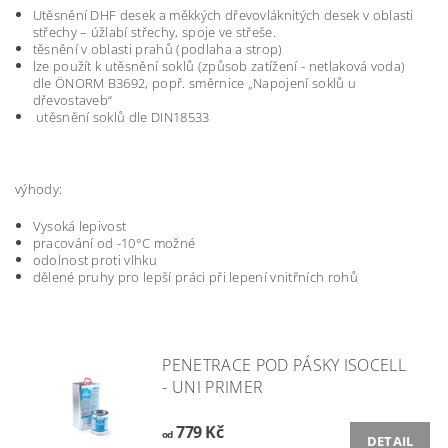
Utěsnění DHF desek a měkkých dřevovláknitých desek v oblasti
střechy – úžlabí střechy, spoje ve střeše.
těsnění v oblasti prahů (podlaha a strop)
lze použít k utěsnění soklů (způsob zatížení - netlaková voda)
dle ÖNORM B3692, popř. směrnice „Napojení soklů u
dřevostaveb“
utěsnění soklů dle DIN18533
výhody:
Vysoká lepivost
pracování od -10°C možné
odolnost proti vlhku
dělené pruhy pro lepší práci při lepení vnitřních rohů
PENETRACE POD PÁSKY ISOCELL
- UNI PRIMER
779 Kč
od
DETAIL