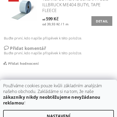
ILLBRUCK ME404 BUTYL TAPE
FLEECE
599 Kč
od
DETAIL
od 39,93 Kč / 1 m
Buďte první, kdo napíše příspěvek k této položce.
Přidat komentář
Buďte první, kdo napíše příspěvek k této položce.
Přidat hodnocení
Používáme cookies pouze kvůli základním analýzám
našeho obchodu. Zakládáme si na tom, že naše
zákazníky nikdy neobtěžujeme nevyžádanou
Shoptet.cz
|
ISOCELL
|
stavební dozory Tomáš Tichý
|
Illbruck
|
reklamou
!
ProClima
|
Blower Door
NASTAVENÍ