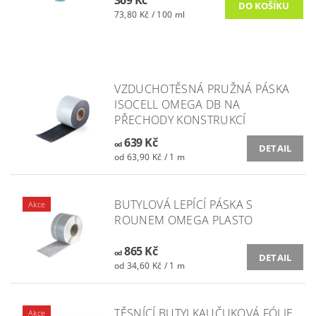
73,80 Kč / 100 ml
VZDUCHOTĚSNÁ PRUŽNÁ PÁSKA
ISOCELL OMEGA DB NA
PŘECHODY KONSTRUKCÍ
639 Kč
od
DETAIL
od 63,90 Kč / 1 m
BUTYLOVÁ LEPÍCÍ PÁSKA S
Akce
ROUNEM OMEGA PLASTO
865 Kč
od
DETAIL
od 34,60 Kč / 1 m
TĚSNÍCÍ BUTYLKAUČUKOVÁ FÓLIE
Akce