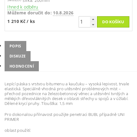
šířka: 200mm
3APBB200
Ihned k odběru
Můžeme doručit do:
10.8.2026
1 210 Kč
/ ks
POPIS
DISKUZE
HODNOCENÍ
Lepící páska s vrstvou bitumenu a kaučuku – vysoká lepivost, trvale
elastická. Speciálně vhodná pro utěsnění problémových míst –
přechod pozednice na železobetonový věnec a utěsnění tvrdých a
měkkých dřevovláknitých desek v oblasti střechy u spojů a v úžlabí.
Dělené krycí pruhy. Tloušťka: 1,5 mm
Pro dokonalou přilnavost použijte penetraci BUBI, případně UNI
PRIMER
oblast použití: