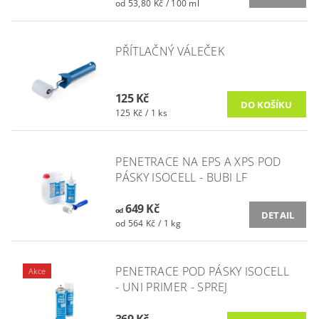
od 53,80 Kč / 100 ml
PŘÍTLAČNÝ VÁLEČEK
125 Kč
125 Kč / 1 ks
PENETRACE NA EPS A XPS POD
PÁSKY ISOCELL - BUBI LF
649 Kč
od
DETAIL
od 564 Kč / 1 kg
PENETRACE POD PÁSKY ISOCELL
Akce
- UNI PRIMER - SPREJ
369 Kč