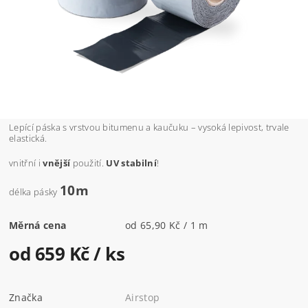
Lepící páska s vrstvou bitumenu a kaučuku – vysoká lepivost, trvale
elastická.
vnitřní i
vnější
použití.
UV stabilní
!
10m
délka pásky
Měrná cena
od 65,90 Kč / 1 m
od 659 Kč
/ ks
Značka
Airstop