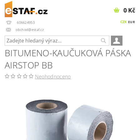
0 Kč
CZK
EUR
606624953
obchod@estaf.cz
BITUMENO-KAUČUKOVÁ PÁSKA
AIRSTOP BB
Neohodnoceno