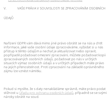
cz/sccm/compliance/deploy-use/browser-profiles
V. VAŠE PRÁVA V SOUVISLOSTI SE ZPRACOVÁNÍM OSOBNÍCH
ÚDAJŮ
Nařízení GDPR vám dává mimo jiné právo obrátit se na nás a chtít
informace, jaké vaše osobní údaje zpracováváme, vyžádat si u nás
přístup k těmto údajům a nechat je aktualizovat nebo opravit,
popřípadě požadovat omezení zpracování, můžete požadovat kopii
zpracovávaných osobních údajů, požadovat po nás v určitých
situacích výmaz osobních údajů a v určitých případech máte právo
na jejich přenositelnost. Proti zpracování na základě oprávněného
zájmu lze vznést námitku.
Pokud si myslíte, že s daty nenakládáme správně, máte právo podat
stížnost u
Úřadu pro ochranu osobních údajů
, případně se se svými
nároky obrátit na soud.