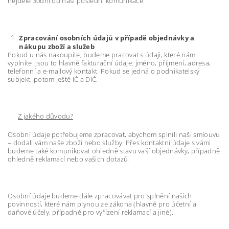
nejdéle 30dní od naší poslední komunikace.
Zpracování osobních údajů v případě objednávky a
nákupu zboží a služeb
Pokud u nás nakoupíte, budeme pracovat s údaji, které nám
vyplníte. Jsou to hlavně fakturační údaje: jméno, příjmení, adresa,
telefonní a e-mailový kontakt. Pokud se jedná o podnikatelský
subjekt, potom ještě IČ a DIČ.
Z jakého důvodu?
Osobní údaje potřebujeme zpracovat, abychom splnili naši smlouvu
– dodali vám naše zboží nebo služby. Přes kontaktní údaje s vámi
budeme také komunikovat ohledně stavu vaší objednávky, případně
ohledně reklamací nebo vašich dotazů.
Osobní údaje budeme dále zpracovávat pro splnění našich
povinností, které nám plynou ze zákona (hlavně pro účetní a
daňové účely, případně pro vyřízení reklamací a jiné).