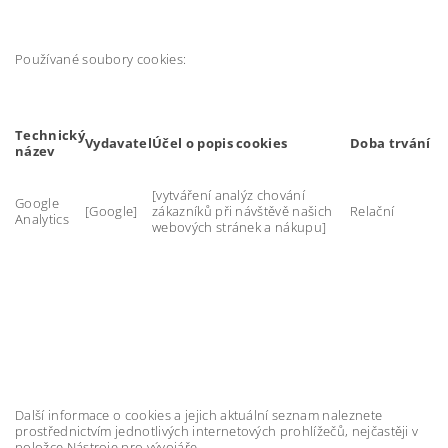
Používané soubory cookies:
Technický
Vydavatel
Účel o popis cookies
Doba trvání
název
[vytváření analýz chování
Google
[Google]
zákazníků při návštěvě našich
Relační
Analytics
webových stránek a nákupu]
Další informace o cookies a jejich aktuální seznam naleznete
prostřednictvím jednotlivých internetových prohlížečů, nejčastěji v
položce Nástroje pro vývojáře.