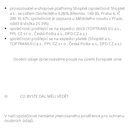
provozovatel e-shopové platformy Shoptet (společnost Shoptet
a.s., se sídlem Dvořeckého 628/8, Břevnov, 169 00, Praha 6, IČ
289 35 675, společnost je zapsaná u Městského soudu v Praze,
oddíl B vložka 25 395)
společnosti podílející se na expedici zboží (TOPTRANS EU a.s.,
PPL CZ s.r.o., Česká Pošta a.s., DPD CZ a.s.)
společnosti podílející se na expedici plateb (Shoptet a.s.,
TOPTRANS EU a.s., PPL CZ s.r.o., Česká Pošta a.s., DPD CZ a.s.)
Osobní údaje zpracováváme pouze na území Evropské unie.
III. CO BYSTE DÁL MĚLI VĚDĚT
V naší společnosti nemáme jmenovaného pověřence pro ochranu
osobních údajů.