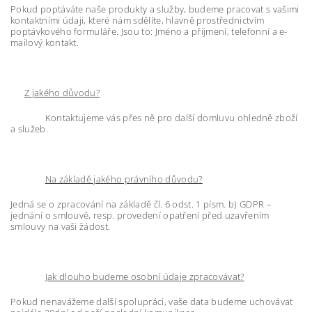
Pokud poptáváte naše produkty a služby, budeme pracovat s vašimi
kontaktními údaji, které nám sdělíte, hlavně prostřednictvím
poptávkového formuláře. Jsou to: Jméno a příjmení, telefonní a e-
mailový kontakt.
Z jakého důvodu?
Kontaktujeme vás přes ně pro další domluvu ohledně zboží
a služeb.
Na základě jakého právního důvodu?
Jedná se o zpracování na základě čl. 6 odst. 1 písm. b) GDPR –
jednání o smlouvě, resp. provedení opatření před uzavřením
smlouvy na vaši žádost.
Jak dlouho budeme osobní údaje zpracovávat?
Pokud nenavážeme další spolupráci, vaše data budeme uchovávat