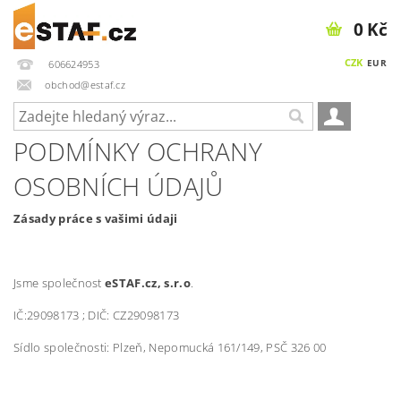
0 Kč
CZK
EUR
606624953
obchod@estaf.cz
PODMÍNKY OCHRANY
OSOBNÍCH ÚDAJŮ
Zásady práce s vašimi údaji
Jsme společnost
eSTAF.cz, s.r.o
.
IČ:29098173 ; DIČ: CZ29098173
Sídlo společnosti: Plzeň, Nepomucká 161/149, PSČ 326 00