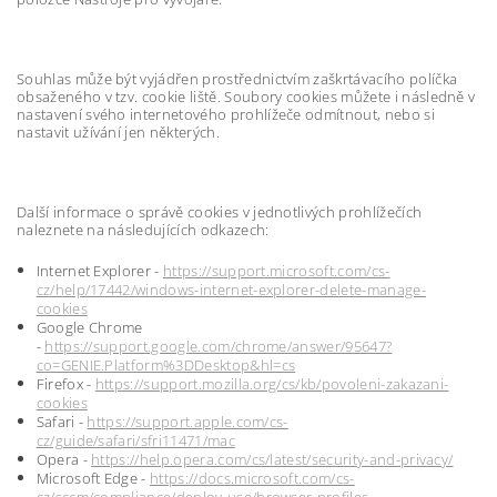
Souhlas může být vyjádřen prostřednictvím zaškrtávacího políčka
obsaženého v tzv. cookie liště. Soubory cookies můžete i následně v
nastavení svého internetového prohlížeče odmítnout, nebo si
nastavit užívání jen některých.
Další informace o správě cookies v jednotlivých prohlížečích
naleznete na následujících odkazech:
Internet Explorer -
https://support.microsoft.com/cs-
cz/help/17442/windows-internet-explorer-delete-manage-
cookies
Google Chrome
-
https://support.google.com/chrome/answer/95647?
co=GENIE.Platform%3DDesktop&hl=cs
Firefox -
https://support.mozilla.org/cs/kb/povoleni-zakazani-
cookies
Safari -
https://support.apple.com/cs-
cz/guide/safari/sfri11471/mac
Opera -
https://help.opera.com/cs/latest/security-and-privacy/
Microsoft Edge -
https://docs.microsoft.com/cs-