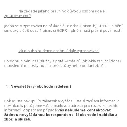
Na základě jakého právního důvodu osobní údaje
zpracováváme?
Jedná se o zpracování na základě čl. 6 odst. 1 písm. b) GDPR – plnění
smlouvy a čl. 6 odst. 1 písm. c) GDPR – plnění naší právní povinnosti.
Jak dlouho budeme osobní údaje zpracovávat?
Po dobu plnění naší služby a poté 24měsíců (obvyklá záruční doba)
d posledního poskytnutí takové služby nebo dodání zboží.
Newslettery (obchodní sdělení)
Pokud jste nakupující zákazník a vyžádali jste si zasílání informací o
novinkách, použijeme vaši e-mailovou adresu pro rozesílku těchto
informací. V opačném případě
vás nebudeme kontaktovat
žádnou nevyžádanou korespondencí či obchodní nabídkou
zboží a služeb
.