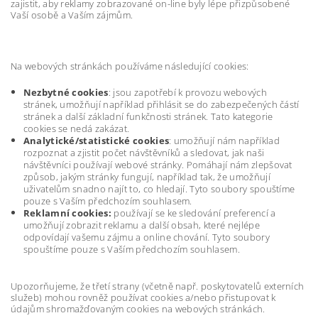
zajistit, aby reklamy zobrazované on-line byly lépe přizpůsobené
Vaší osobě a Vaším zájmům.
Na webových stránkách používáme následující cookies:
Nezbytné cookies
: jsou zapotřebí k provozu webových
stránek, umožňují například přihlásit se do zabezpečených částí
stránek a další základní funkčnosti stránek. Tato kategorie
cookies se nedá zakázat.
Analytické/statistické cookies
: umožňují nám například
rozpoznat a zjistit počet návštěvníků a sledovat, jak naši
návštěvníci používají webové stránky. Pomáhají nám zlepšovat
způsob, jakým stránky fungují, například tak, že umožňují
uživatelům snadno najít to, co hledají. Tyto soubory spouštíme
pouze s Vaším předchozím souhlasem.
Reklamní cookies:
používají se ke sledování preferencí a
umožňují zobrazit reklamu a další obsah, které nejlépe
odpovídají vašemu zájmu a online chování. Tyto soubory
spouštíme pouze s Vaším předchozím souhlasem.
Upozorňujeme, že třetí strany (včetně např. poskytovatelů externích
služeb) mohou rovněž používat cookies a/nebo přistupovat k
údajům shromažďovaným cookies na webových stránkách.