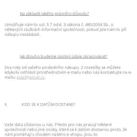
Na základě jakého právního důvodu?
Umožňuje nám to ust. § 7 odst. 3 zákona č. 480/2004 Sb., o
některých službách informační společnosti, pokud jste nám to při
nákupu nezakázali.
Jak dlouho budeme osobní údaje zpracovávat?
Dva roky od vašeho posledního nákupu. Z rozesílky se můžete
kdykoliv odhlásit prostřednictvím e-mailu nebo nás kontaktujte na e-
mailu:
estaf@email.cz
.
II. KDO SE K DATŮM DOSTANE?
Vaše data zůstanou u nás. Přesto pro nás pracují některé
společnosti nebo jiné osoby, které se k datům dostanou proto, že
nám pomáhají s chodem našeho e-shopu. Jsou to: