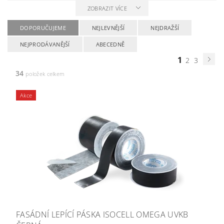
ZOBRAZIT VÍCE
DOPORUČUJEME
NEJLEVNĚJŠÍ
NEJDRAŽŠÍ
NEJPRODÁVANĚJŠÍ
ABECEDNĚ
1
2
3
34
položek celkem
Akce
FASÁDNÍ LEPÍCÍ PÁSKA ISOCELL OMEGA UVKB