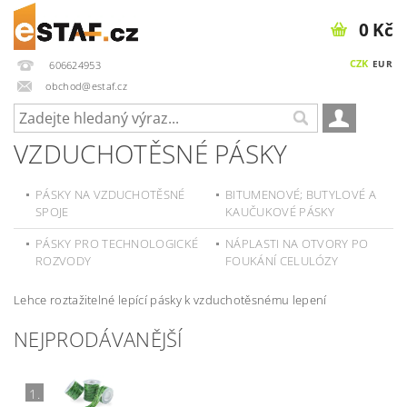
0 Kč
CZK
EUR
606624953
obchod@estaf.cz
VZDUCHOTĚSNÉ PÁSKY
PÁSKY NA VZDUCHOTĚSNÉ
BITUMENOVÉ; BUTYLOVÉ A
SPOJE
KAUČUKOVÉ PÁSKY
PÁSKY PRO TECHNOLOGICKÉ
NÁPLASTI NA OTVORY PO
ROZVODY
FOUKÁNÍ CELULÓZY
Lehce roztažitelné lepící pásky k vzduchotěsnému lepení
NEJPRODÁVANĚJŠÍ
1.