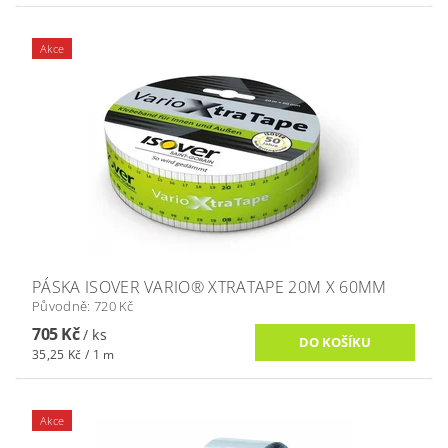
Akce
PÁSKA ISOVER VARIO® XTRATAPE 20M X 60MM
Původně:
720 Kč
705 Kč
/ ks
35,25 Kč / 1 m
Akce