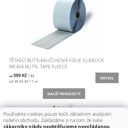
TĚSNÍCÍ BUTYLKAUČUKOVÁ FÓLIE ILLBRUCK
ME404 BUTYL TAPE FLEECE
599 Kč
/ ks
od
DETAIL
od 39,93 Kč / 1 m
DALŠÍ PRODUKTY
1
2
3
Používáme cookies pouze kvůli základním analýzám
našeho obchodu. Zakládáme si na tom, že naše
zákazníky nikdy neobtěžujeme nevyžádanou