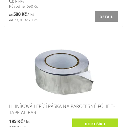
ČERNÁ
Původně:
690 Kč
580 Kč
/ ks
od
DETAIL
od 23,20 Kč / 1 m
HLINÍKOVÁ LEPÍCÍ PÁSKA NA PAROTĚSNÉ FÓLIE T-
TAPE AL-BAR
195 Kč
/ ks