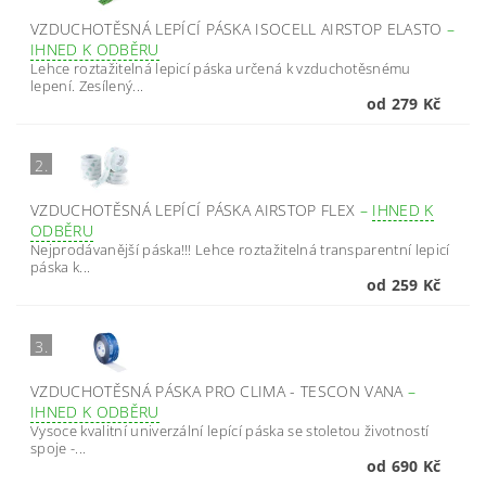
VZDUCHOTĚSNÁ LEPÍCÍ PÁSKA ISOCELL AIRSTOP ELASTO
–
IHNED K ODBĚRU
Lehce roztažitelná lepicí páska určená k vzduchotěsnému
lepení. Zesílený...
od 279 Kč
2.
VZDUCHOTĚSNÁ LEPÍCÍ PÁSKA AIRSTOP FLEX
–
IHNED K
ODBĚRU
Nejprodávanější páska!!! Lehce roztažitelná transparentní lepicí
páska k...
od 259 Kč
3.
VZDUCHOTĚSNÁ PÁSKA PRO CLIMA - TESCON VANA
–
IHNED K ODBĚRU
Vysoce kvalitní univerzální lepící páska se stoletou životností
spoje -...
od 690 Kč