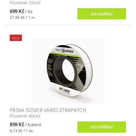
Původně:
735 Kč
699 Kč
/ ks
27,96 Kč / 1 m
Akce
PÁSKA ISOVER VARIO XTRAPATCH
Původně:
958 Kč
859 Kč
/ balení
4,13 Kč / 1 ks