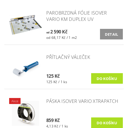
PAROBRZDNÁ FÓLIE ISOVER
VARIO KM DUPLEX UV
2 590 Kč
od
DETAIL
od 68,17 Kč / 1 m2
PŘÍTLAČNÝ VÁLEČEK
125 Kč
125 Kč / 1 ks
PÁSKA ISOVER VARIO XTRAPATCH
Akce
859 Kč
4,13 Kč / 1 ks