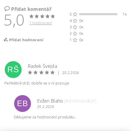
Přidat komentář
5,0
5
1x
4
0x
1 hodnocení
3
0x
2
0x
Přidat hodnocení
1
0x
Radek Švejda
RŠ
|
20.2.2026
Perfektně drží, dobře se s ní pracuje
Evžen Blaho
(Administrátor)
EB
20.2.2026
Děkujeme za hodnocení produktu.
Vložením hodnocení souhlasíte s
podmínkami