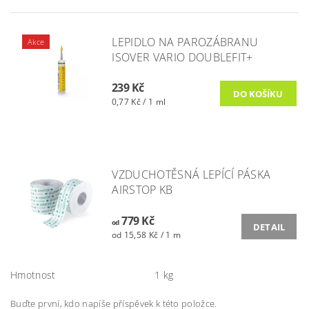
LEPIDLO NA PAROZÁBRANU
Akce
ISOVER VARIO DOUBLEFIT+
239 Kč
0,77 Kč / 1 ml
VZDUCHOTĚSNÁ LEPÍCÍ PÁSKA
AIRSTOP KB
779 Kč
od
DETAIL
od 15,58 Kč / 1 m
Hmotnost
1 kg
Buďte první, kdo napíše příspěvek k této položce.