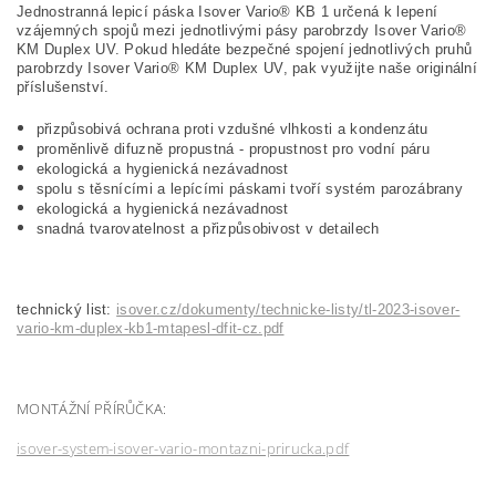
Jednostranná lepicí páska Isover Vario® KB 1 určená k lepení
vzájemných spojů mezi jednotlivými pásy parobrzdy Isover Vario®
KM Duplex UV. Pokud hledáte bezpečné spojení jednotlivých pruhů
parobrzdy Isover Vario® KM Duplex UV, pak využijte naše originální
příslušenství.
přizpůsobivá ochrana proti vzdušné vlhkosti a kondenzátu
proměnlivě difuzně propustná - propustnost pro vodní páru
ekologická a hygienická nezávadnost
spolu s těsnícími a lepícími páskami tvoří systém parozábrany
ekologická a hygienická nezávadnost
snadná tvarovatelnost a přizpůsobivost v detailech
technický list:
isover.cz/dokumenty/technicke-listy/tl-2023-isover-
vario-km-duplex-kb1-mtapesl-dfit-cz.pdf
MONTÁŽNÍ PŘÍRŮČKA:
isover-system-isover-vario-montazni-prirucka.pdf