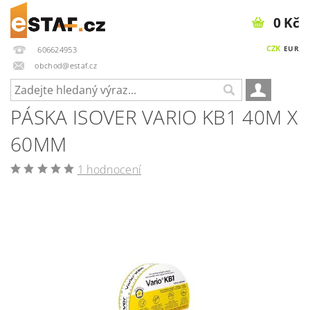
0 Kč
CZK
EUR
606624953
obchod@estaf.cz
PÁSKA ISOVER VARIO KB1 40M X
60MM
1 hodnocení