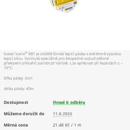
®
Isover Vario
KB1 je zvláště široká lepicí páska s extrémně vysokou
lepicí silou. Vyvinutá speciálně pro bezpečné vzduchotěsné
přelepení přesahů parobrzd Vario®. Lze aplikovat při teplotách ≥ –
10°C.
šířka pásky: 6cm
délka pásky: 40m
Dostupnost
Ihned k odběru
Můžeme doručit do
11.8.2026
Měrná cena
21,48 Kč / 1 m