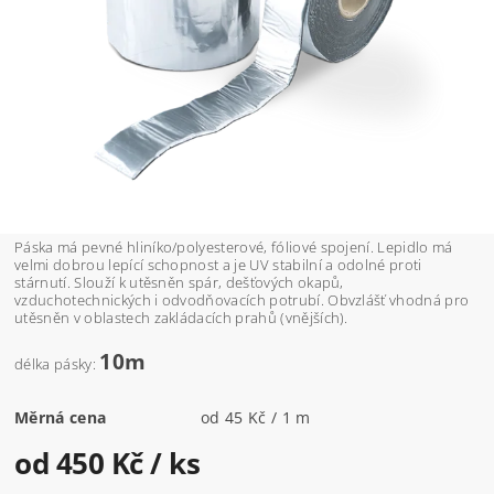
Páska má pevné hliníko/polyesterové, fóliové spojení. Lepidlo má
velmi dobrou lepící schopnost a je UV stabilní a odolné proti
stárnutí. Slouží k utěsněn spár, dešťových okapů,
vzduchotechnických i odvodňovacích potrubí. Obvzlášť vhodná pro
utěsněn v oblastech zakládacích prahů (vnějších).
10m
délka pásky:
Měrná cena
od 45 Kč / 1 m
od 450 Kč
/ ks