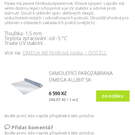
Páska má pevné hliníko/polyesterové, fóliové spojení. Lepidlo má
velmi dobrou lepící schopnost a je UV stabilní a odolné proti
stárnutí. Slouží k utěsněn spár, dešťových okapů,
vzduchotechnických i odvodňovacích potrubí. Obvzlášť vhodná pro
utěsněn v oblastech zakládacích prahů (vnějších).
Tlouštka: 1,5 mm
Teplota zpracování: od -5 °C
Trvale UV stabilní
více na:
OMEGA AB hliníková páska | ISOCELL
SAMOLEPÍCÍ PAROZÁBRANA
OMEGA ALUBIT SK
6 590 Kč
244,07 Kč / 1 m2
Buďte první, kdo napíše příspěvek k této položce.
Přidat komentář
Buďte první, kdo napíše příspěvek k této položce.