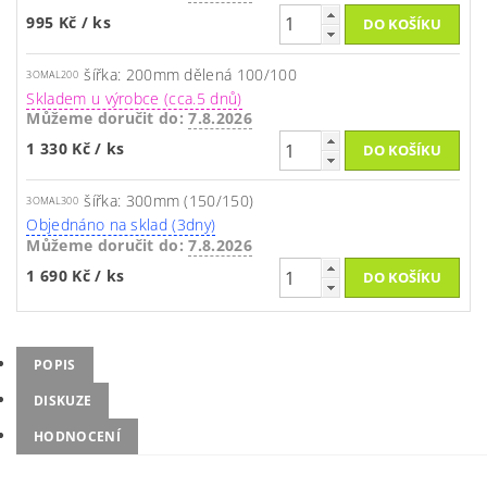
995 Kč
/ ks
šířka: 200mm dělená 100/100
3OMAL200
Skladem u výrobce (cca.5 dnů)
Můžeme doručit do:
7.8.2026
1 330 Kč
/ ks
šířka: 300mm (150/150)
3OMAL300
Objednáno na sklad (3dny)
Můžeme doručit do:
7.8.2026
1 690 Kč
/ ks
POPIS
DISKUZE
HODNOCENÍ