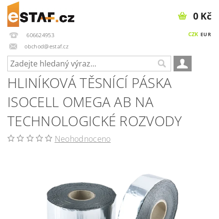
0 Kč
CZK
EUR
606624953
obchod@estaf.cz
HLINÍKOVÁ TĚSNÍCÍ PÁSKA
ISOCELL OMEGA AB NA
TECHNOLOGICKÉ ROZVODY
Neohodnoceno