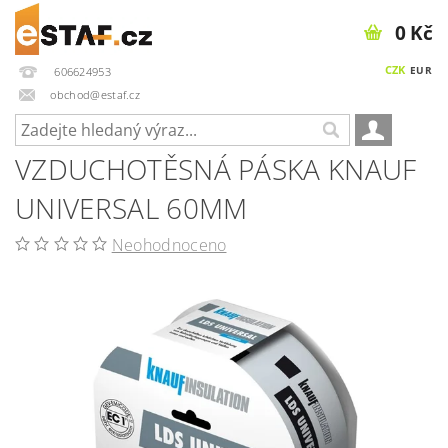
0 Kč
CZK
EUR
606624953
obchod@estaf.cz
VZDUCHOTĚSNÁ PÁSKA KNAUF
UNIVERSAL 60MM
Neohodnoceno