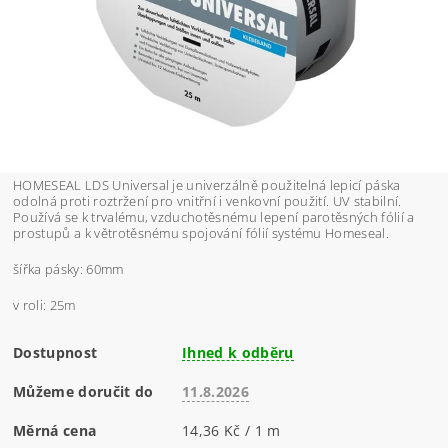
HOMESEAL LDS Universal je univerzálně použitelná lepicí páska
odolná proti roztržení pro vnitřní i venkovní použití. UV stabilní.
Používá se k trvalému, vzduchotěsnému lepení parotěsných fólií a
prostupů a k větrotěsnému spojování fólií systému Homeseal.
šířka pásky: 60mm
v roli: 25m
Dostupnost
Ihned k odběru
Můžeme doručit do
11.8.2026
Měrná cena
14,36 Kč / 1 m