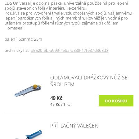
LDS Universal je odolná páska, univerzálně použitelná pro lepení
spojů stavebních fólií v interiéru i exteriéru.
Používá se pro vytvoření trvale vzduchotěsných spojů, vzájemnému
lepení parotěsných fólií a jiných membrán. Rovněž je vhodná pro
utěsnění prostupů fóliemi různých typů, zejména pak fóliemi
Homeseal.
balení: 60mm x 25m
technický list:
b5520feb-a999-4e6a-b338-17fe87d368d3
ODLAMOVACÍ DRÁŽKOVÝ NŮŽ SE
ŠROUBEM
49 Kč
49 Kč / 1 ks
PŘÍTLAČNÝ VÁLEČEK