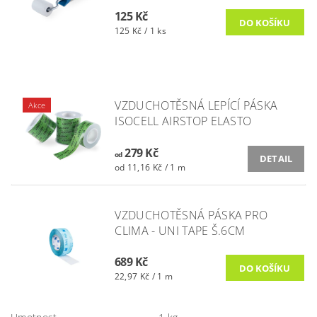
125 Kč
125 Kč / 1 ks
VZDUCHOTĚSNÁ LEPÍCÍ PÁSKA
Akce
ISOCELL AIRSTOP ELASTO
279 Kč
od
DETAIL
od 11,16 Kč / 1 m
VZDUCHOTĚSNÁ PÁSKA PRO
CLIMA - UNI TAPE Š.6CM
689 Kč
22,97 Kč / 1 m