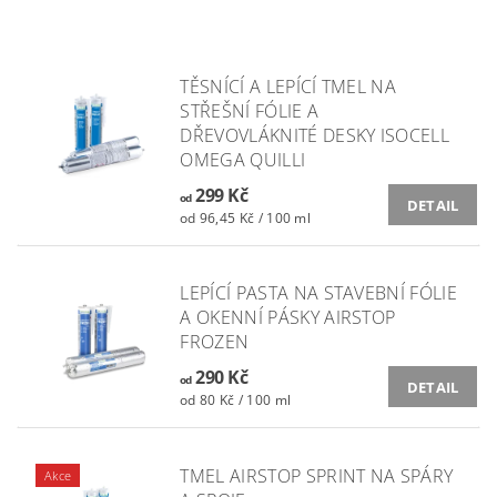
TĚSNÍCÍ A LEPÍCÍ TMEL NA
STŘEŠNÍ FÓLIE A
DŘEVOVLÁKNITÉ DESKY ISOCELL
OMEGA QUILLI
299 Kč
od
DETAIL
od 96,45 Kč / 100 ml
LEPÍCÍ PASTA NA STAVEBNÍ FÓLIE
A OKENNÍ PÁSKY AIRSTOP
FROZEN
290 Kč
od
DETAIL
od 80 Kč / 100 ml
TMEL AIRSTOP SPRINT NA SPÁRY
Akce