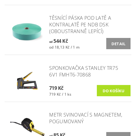
TĚSNÍCÍ PÁSKA POD LATĚ A
KONTRALATĚ PE NDB DSK
(OBOUSTRANNĚ LEPÍCÍ)
544 Kč
od
DETAIL
od 18,13 Kč / 1 m
SPONKOVAČKA STANLEY TR75
6V1 FMHT6-70868
719 Kč
719 Kč / 1 ks
METR SVINOVACÍ S MAGNETEM,
POGUMOVANÝ
85 Kč
od