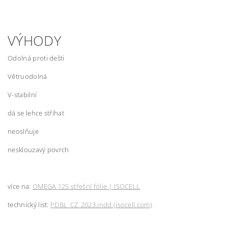
VÝHODY
Odolná proti dešti
Větruodolná
V-stabilní
dá se lehce stříhat
neoslňuje
nesklouzavý povrch
více na:
OMEGA 125 střešní fólie | ISOCELL
technický list:
PDBL_CZ_2023.indd (isocell.com)