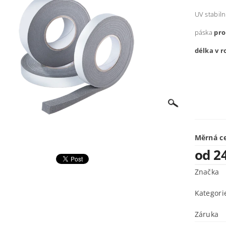
UV stabiln
páska
pro
délka v r
Měrná c
od 2
Značka
Kategori
Záruka