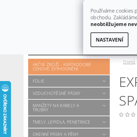
Používáme cookies p
obchodu. Zakládáme 
neobtěžujeme ne
NASTAVENÍ
OBCHODNÍ PODMÍNKY
KONTAKT
OTÁZKY A POŽADAVKY
Domů
AKČNÍ ZBOŽÍ - KRÁTKODOBÉ
CENOVÉ ZVÝHODNĚNÍ
EX
FÓLIE
VZDUCHOTĚSNÉ PÁSKY
SP
MANŽETY NA KABELY A
TRUBKY
TMELY, LEPIDLA, PENETRACE
OKENNÍ PÁSKY A PĚNY