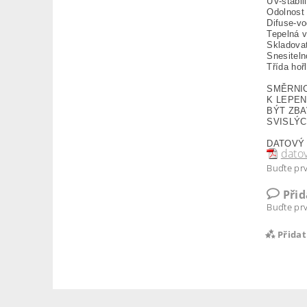
UV-stabil
Odolnost 
Difuse-vo
Tepelná 
Skladovat
Snesiteln
Třída hoř
SMĚRNI
K LEPEN
BÝT ZBA
SVISLÝC
DATOVÝ
datov
Buďte prv
Při
Buďte prv
Přida