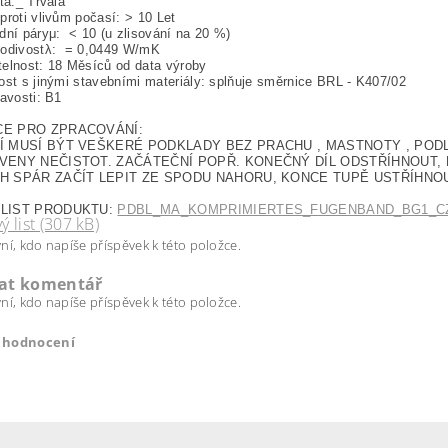
ita:_ Trvalá
proti vlivům počasí: > 10 Let
dní páryμ: < 10 (u zlisování na 20 %)
vodivostλ: = 0,0449 W/mK
elnost: 18 Měsíců od data výroby
ost s jinými stavebními materiály: splňuje směrnice BRL - K407/02
lavosti: B1
CE PRO ZPRACOVÁNÍ:
Í MUSÍ BÝT VEŠKERÉ PODKLADY BEZ PRACHU , MASTNOTY , POD
VENY NEČISTOT. ZAČÁTEČNÍ POPŘ. KONEČNÝ DÍL ODSTŘÍHNOUT, P
H SPÁR ZAČÍT LEPIT ZE SPODU NAHORU, KONCE TUPĚ USTŘÍHNO
 LIST PRODUKTU:
PDBL_MA_KOMPRIMIERTES_FUGENBAND_BG1_CZ.
ý list (307 kB)
ní, kdo napíše příspěvek k této položce.
dat komentář
ní, kdo napíše příspěvek k této položce.
t hodnocení