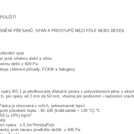
POUŽITÍ
SNĚNÍ PŘESAHŮ, SPÁR A PROSTUPŮ MEZI FÓLIÍ NEBO DESEK
:
 utěsnění spár
st proti silnému dešti a větru
vému dešti ≥ 600 Pa
huje chlórové přísady, FCKW a halogeny
spáry BG 1 je předlisovaná dilatační páska z polyuretanové pěny s akr
ch, pro spáry od 2 mm do 50 mm, vhodná pro podzemní i nadzemní stavby
Páska je slisovaná v rolích, jednostranně lepicí
proti působení tepla: -30–100 (krátkodobě + 130 °C) °C
150 (± 10%) kg/m³
edá
ost spára: ≤ 0,1m³/hm(daPa)n
ásky proti nárazu prudkého deště: ≥ 600 Pa