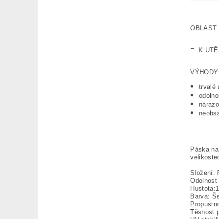
OBLAST 
-
K UTĚ
VÝHODY
trvalé
odolno
nárazo
neobsa
Páska na 
velikoste
Složení: 
Odolnost 
Hustota:
Barva: Š
Propustn
Těsnost p