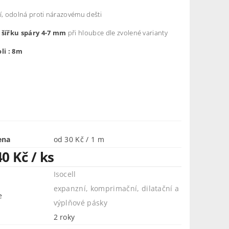
í, odolná proti nárazovému dešti
 šířku spáry 4-7 mm
při hloubce dle zvolené varianty
oli : 8m
ena
od 30 Kč / 1 m
40 Kč
/ ks
Isocell
expanzní, komprimační, dilatační a
e
výplňové pásky
2 roky