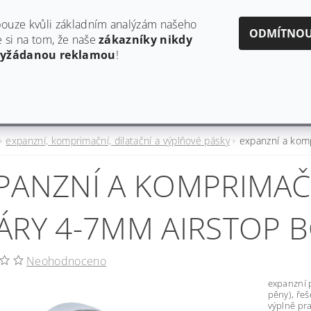
obchod@estaf.cz
606624953
ouze kvůli základním analýzám našeho
ODMÍTNO
si na tom, že naše
zákazníky nikdy
vyžádanou reklamou
!
Y
AKTUALITY A PRODUKTOVÉ INFORMACE
HODNO
expanzní, komprimační, dilatační a výplňové pásky
expanzní a kom
PANZNÍ A KOMPRIMAČ
ÁRY 4-7MM AIRSTOP B
Neohodnoceno
expanzní 
pěny), řeš
výplně pr