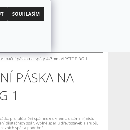
|
PŘIHLÁŠENÍ
REGISTRACE
UT
SOUHLASÍM
KOŠÍK:
0 Kč
CZK
EUR
CENÍ OBCHODU
O NÁS
primační páska na spáry 4-7mm AIRSTOP BG 1
NÍ PÁSKA NA
G 1
páska pro utěsnění spár mezi oknem a ostěním (místo
ení dilatačních spár, výplně spár u dřevostaveb a srubů,
acovních spár a podobně.