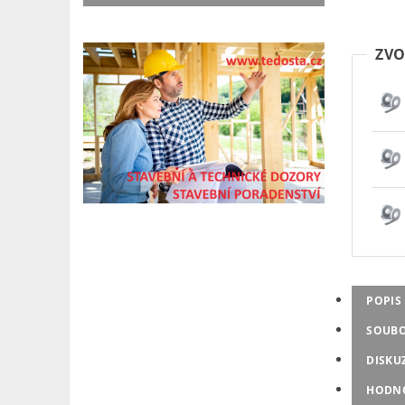
ZVO
POPIS
SOUB
DISKU
HODN