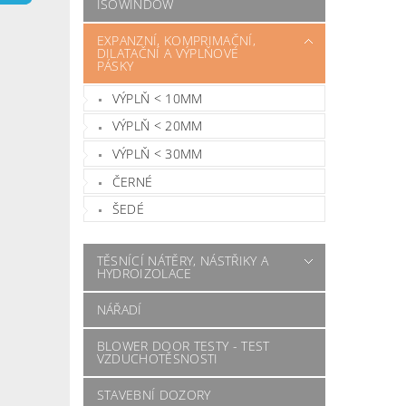
ISOWINDOW
EXPANZNÍ, KOMPRIMAČNÍ,
DILATAČNÍ A VÝPLŇOVÉ
PÁSKY
VÝPLŇ < 10MM
VÝPLŇ < 20MM
VÝPLŇ < 30MM
ČERNÉ
ŠEDÉ
TĚSNÍCÍ NÁTĚRY, NÁSTŘIKY A
HYDROIZOLACE
NÁŘADÍ
BLOWER DOOR TESTY - TEST
VZDUCHOTĚSNOSTI
STAVEBNÍ DOZORY