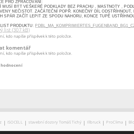
CE PRO ZPRACOVÁNÍ:
Í MUSÍ BÝT VEŠKERÉ PODKLADY BEZ PRACHU , MASTNOTY , POD
VENY NEČISTOT. ZAČÁTEČNÍ POPŘ. KONEČNÝ DÍL ODSTŘÍHNOUT, P
H SPÁR ZAČÍT LEPIT ZE SPODU NAHORU, KONCE TUPĚ USTŘÍHNO
 LIST PRODUKTU:
PDBL_MA_KOMPRIMIERTES_FUGENBAND_BG1_CZ.
ý list (307 kB)
ní, kdo napíše příspěvek k této položce.
dat komentář
ní, kdo napíše příspěvek k této položce.
t hodnocení
z
|
ISOCELL
|
stavební dozory Tomáš Tichý
|
Illbruck
|
ProClima
|
Bl