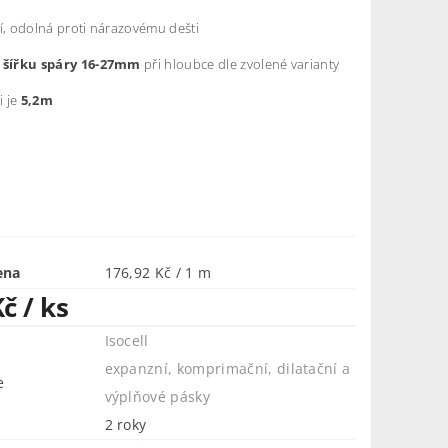
í, odolná proti nárazovému dešti
 šířku spáry 16-27mm
při hloubce dle zvolené varianty
i je
5,2m
ena
176,92 Kč / 1 m
Kč
/ ks
Isocell
expanzní, komprimační, dilatační a
e
výplňové pásky
2 roky