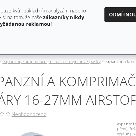
obchod@estaf.cz
606624953
ouze kvůli základním analýzám našeho
ODMÍTNO
si na tom, že naše
zákazníky nikdy
vyžádanou reklamou
!
Y
AKTUALITY A PRODUKTOVÉ INFORMACE
HODNO
expanzní, komprimační, dilatační a výplňové pásky
expanzní a kom
PANZNÍ A KOMPRIMAČ
ÁRY 16-27MM AIRSTOP
Neohodnoceno
expanzní 
pěny), řeš
výplně pr