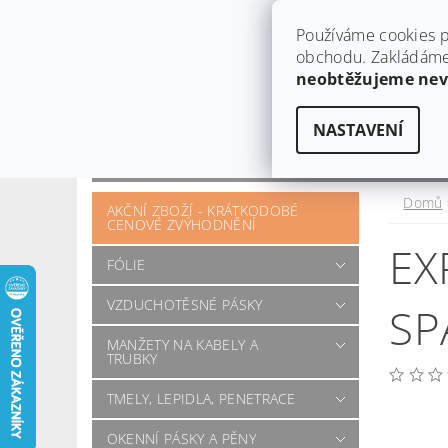
Používáme cookies p
obchodu. Zakládáme 
neobtěžujeme ne
NASTAVENÍ
OBCHODNÍ PODMÍNKY
KONTAKT
OTÁZKY A POŽADAVKY
Domů
AKČNÍ ZBOŽÍ - KRÁTKODOBÉ
CENOVÉ ZVÝHODNĚNÍ
EX
FÓLIE
VZDUCHOTĚSNÉ PÁSKY
SP
MANŽETY NA KABELY A
TRUBKY
TMELY, LEPIDLA, PENETRACE
OKENNÍ PÁSKY A PĚNY