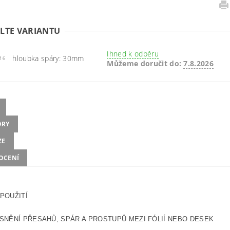
LTE VARIANTU
Ihned k odběru
hloubka spáry: 30mm
16
Můžeme doručit do:
7.8.2026
ORY
ZE
OCENÍ
POUŽITÍ
SNĚNÍ PŘESAHŮ, SPÁR A PROSTUPŮ MEZI FÓLIÍ NEBO DESEK