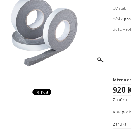
UV stabiln
páska
pro
délka v rol
Měrná c
920 
Značka
Kategori
Záruka