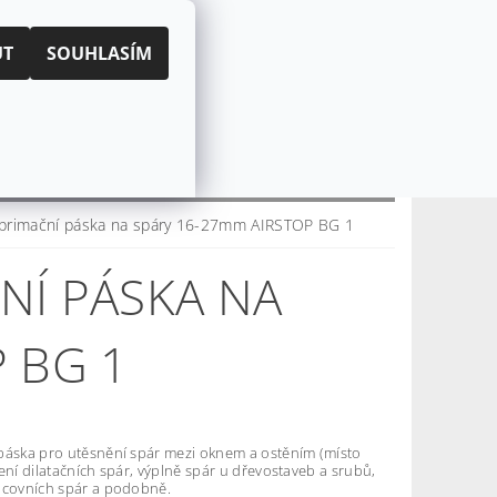
|
PŘIHLÁŠENÍ
REGISTRACE
UT
SOUHLASÍM
KOŠÍK:
0 Kč
CZK
EUR
CENÍ OBCHODU
O NÁS
primační páska na spáry 16-27mm AIRSTOP BG 1
NÍ PÁSKA NA
 BG 1
páska pro utěsnění spár mezi oknem a ostěním (místo
ení dilatačních spár, výplně spár u dřevostaveb a srubů,
acovních spár a podobně.