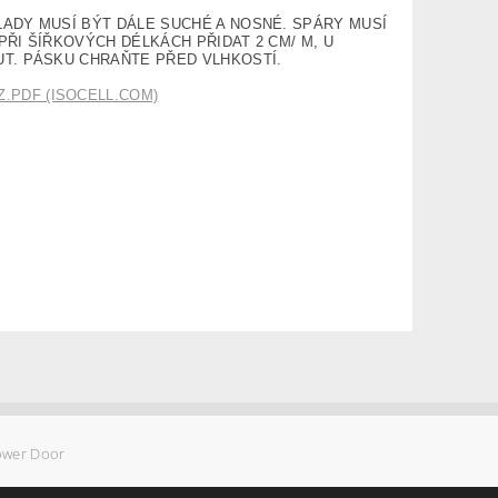
LADY MUSÍ BÝT DÁLE SUCHÉ A NOSNÉ. SPÁRY MUSÍ
ŘI ŠÍŘKOVÝCH DÉLKÁCH PŘIDAT 2 CM/ M, U
UT. PÁSKU CHRAŇTE PŘED VLHKOSTÍ.
PDF (ISOCELL.COM)
ower Door