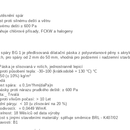
:
 utěsnění spár
st proti silnému dešti a větru
vému dešti ≥ 600 Pa
huje chlórové přísady, FCKW a halogeny
spáry BG 1 je předlisovaná dilatační páska z polyuretanové pěny s akr
ch, pro spáry od 2 mm do 50 mm, vhodná pro podzemní i nadzemní stavby
Páska je slisovaná v rolích, jednostranně lepicí
proti působení tepla: -30–100 (krátkodobě + 130 °C) °C
150 (± 10%) kg/m³
edá
ost spára: ≤ 0,1m³/hm(daPa)n
ásky proti nárazu prudkého deště: ≥ 600 Pa
ita:_ Trvalá
proti vlivům počasí: > 10 Let
dní páryμ: < 10 (u zlisování na 20 %)
vodivostλ: = 0,0449 W/mK
elnost: 18 Měsíců od data výroby
ost s jinými stavebními materiály: splňuje směrnice BRL - K407/02
lavosti: B1