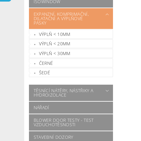
ISOWINDOW
EXPANZNÍ, KOMPRIMAČNÍ,
DILATAČNÍ A VÝPLŇOVÉ
PÁSKY
VÝPLŇ < 10MM
VÝPLŇ < 20MM
VÝPLŇ < 30MM
ČERNÉ
ŠEDÉ
TĚSNÍCÍ NÁTĚRY, NÁSTŘIKY A
HYDROIZOLACE
NÁŘADÍ
BLOWER DOOR TESTY - TEST
VZDUCHOTĚSNOSTI
STAVEBNÍ DOZORY