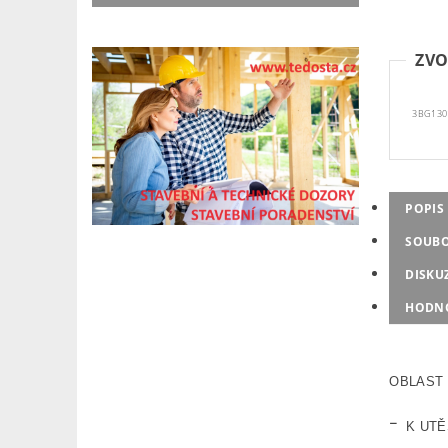
ZVO
3BG130
POPIS
SOUB
DISKU
HODN
OBLAST 
-
K UTĚ