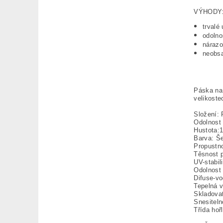
VÝHODY
trvalé
odolno
nárazo
neobsa
Páska na 
velikoste
Složení: 
Odolnost 
Hustota:
Barva: Š
Propustn
Těsnost p
UV-stabil
Odolnost 
Difuse-vo
Tepelná 
Skladovat
Snesiteln
Třída hoř