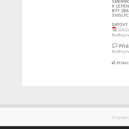
SMĚRNI
K LEPEN
BÝT ZBA
SVISLÝC
DATOVÝ
datov
Buďte prv
Při
Buďte prv
Přida
Shoptet.c