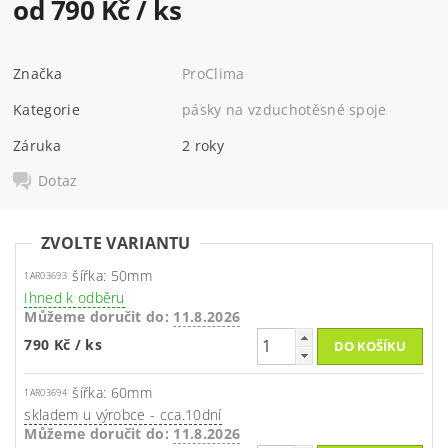
od 790 Kč
/ ks
Značka
ProClima
Kategorie
pásky na vzduchotěsné spoje
Záruka
2 roky
Dotaz
ZVOLTE VARIANTU
šířka: 50mm
1AR03693
Ihned k odběru
Můžeme doručit do:
11.8.2026
790 Kč
/ ks
šířka: 60mm
1AR03694
skladem u výrobce - cca.10dní
Můžeme doručit do:
11.8.2026