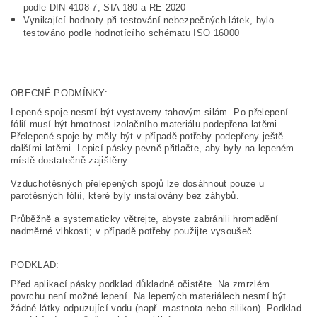
podle DIN 4108-7, SIA 180 a RE 2020
Vynikající hodnoty při testování nebezpečných látek, bylo
testováno podle hodnotícího schématu ISO 16000
OBECNÉ PODMÍNKY:
Lepené spoje nesmí být vystaveny tahovým silám. Po přelepení
fólií musí být hmotnost izolačního materiálu podepřena latěmi.
Přelepené spoje by měly být v případě potřeby podepřeny ještě
dalšími latěmi. Lepicí pásky pevně přitlačte, aby byly na lepeném
místě dostatečně zajištěny.
Vzduchotěsných přelepených spojů lze dosáhnout pouze u
parotěsných fólií, které byly instalovány bez záhybů.
Průběžně a systematicky větrejte, abyste zabránili hromadění
nadměrné vlhkosti; v případě potřeby použijte vysoušeč.
PODKLAD:
Před aplikací pásky podklad důkladně očistěte. Na zmrzlém
povrchu není možné lepení. Na lepených materiálech nesmí být
žádné látky odpuzující vodu (např. mastnota nebo silikon). Podklad