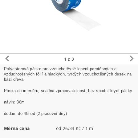
1
z 3
Polyesterová páska pro vzduchotěsné lepení parotěsných a
vzduchotěsných fólií a hladkých, tvrdých vzduchotěsných desek na
bázi dřeva.
Páska do interiéru, snadná zpracovatelnost, bez spodní krycí pásky.
návin: 30m
dodání do 48hod (2 pracovní dny)
Měrná cena
od 26,33 Kč / 1 m