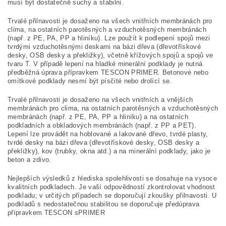
musí být dostatečně suchý a stabilní.
Trvalé přilnavosti je dosaženo na všech vnitřních membránách pro
clima, na ostatních parotěsných a vzduchotěsných membránách
(např. z PE, PA, PP a hliníku). Lze použít k podlepení spojů mezi
tvrdými vzduchotěsnými deskami na bázi dřeva (dřevotřískové
desky, OSB desky a překližky), včetně křížových spojů a spojů ve
tvaru T. V případě lepení na hladké minerální podklady je nutná
předběžná úprava přípravkem TESCON PRIMER. Betonové nebo
omítkové podklady nesmí být písčité nebo drolící se.
Trvalé přilnavosti je dosaženo na všech vnitřních a vnějších
membránách pro clima, na ostatních parotěsných a vzduchotěsných
membránách (např. z PE, PA, PP a hliníku) a na ostatních
podkladních a obkladových membránách (např. z PP a PET).
Lepení lze provádět na hoblované a lakované dřevo, tvrdé plasty,
tvrdé desky na bázi dřeva (dřevotřískové desky, OSB desky a
překližky), kov (trubky, okna atd.) a na minerální podklady, jako je
beton a zdivo.
Nejlepších výsledků z hlediska spolehlivosti se dosahuje na vysoce
kvalitních podkladech. Je vaší odpovědností zkontrolovat vhodnost
podkladu; v určitých případech se doporučují zkoušky přilnavosti. U
podkladů s nedostatečnou stabilitou se doporučuje předúprava
přípravkem TESCON sPRIMER