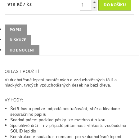
919 Kč
/ ks
POPIS
DISKUZE
HODNOCENÍ
OBLAST POUŽITÍ:
Vzduchotěsné lepení parotěsných a vzduchotěsných fólií a
hladkých, tvrdých vzduchotěsných desek na bázi dřeva.
VÝHODY:
Šetří čas a peníze: odpadá odstraňování, sběr a likvidace
separačního papíru
Snadná práce: podklad pásky lze roztrhnout rukou
Spolehlivě drží – i v případě přítomnosti vlhkosti: voděodolné
SOLID lepidlo
Konstrukce v souladu s normami: pro vzduchotěsné lepení