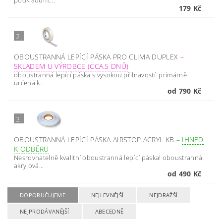
podkladům....
179 Kč
2.
OBOUSTRANNÁ LEPÍCÍ PÁSKA PRO CLIMA DUPLEX
–
SKLADEM U VÝROBCE (CCA.5 DNŮ)
oboustranná lepící páska s vysokou přilnavostí. primárně
určená k...
od 790 Kč
3.
OBOUSTRANNÁ LEPÍCÍ PÁSKA AIRSTOP ACRYL KB
–
IHNED
K ODBĚRU
Nesrovnatelně kvalitní oboustranná lepící páska! oboustranná
akrylová...
od 490 Kč
DOPORUČUJEME
NEJLEVNĚJŠÍ
NEJDRAŽŠÍ
NEJPRODÁVANĚJŠÍ
ABECEDNĚ