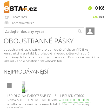
0 Kč
CZK
EUR
606624953
obchod@estaf.cz
OBOUSTRANNÉ PÁSKY
oboustranné lepící pásky pro pomocné přichycení fólií ke
konstrukcím, ale také k prolepování vzduchotěsných spojů
parotěsných fólií i parobrzdných membrán. Použitelné rovněž na
jakékoliv spoje ostatních stavebních fólií.
NEJPRODÁVANĚJŠÍ
1.
LEPIDLO NA PAROTĚSNÉ FÓLIE ILLBRUCK CT600
SPRAYABLE CONTACT ADHESIVE
–
IHNED K ODBĚRU
lepidlo na kotvení parotěsných fólií k SDK profilům a jiným