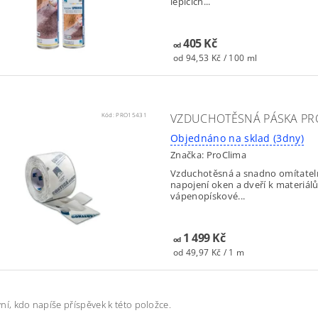
lepicích...
405 Kč
od
od 94,53 Kč / 100 ml
Kód:
PRO15431
VZDUCHOTĚSNÁ PÁSKA PR
Objednáno na sklad (3dny)
Značka:
ProClima
Vzduchotěsná a snadno omítateln
napojení oken a dveří k materiál
vápenopískové...
1 499 Kč
od
od 49,97 Kč / 1 m
ní, kdo napíše příspěvek k této položce.