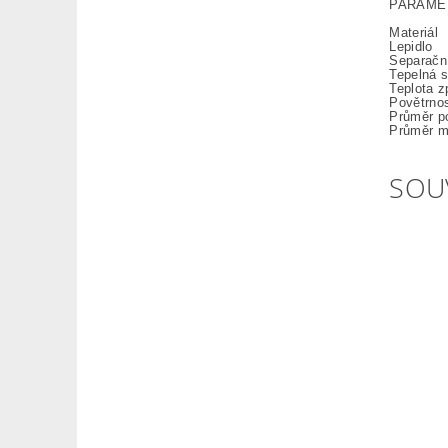
PARAME
Materiál
Lepidlo
Separační
Tepelná st
Teplota z
Povětrno
Průměr po
Průměr m
SOU