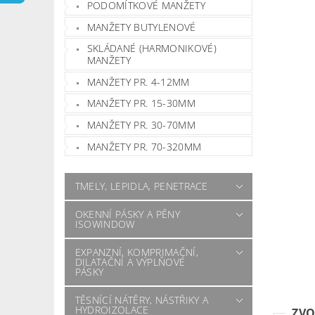
PODOMÍTKOVÉ MANŽETY
MANŽETY BUTYLENOVÉ
SKLÁDANÉ (HARMONIKOVÉ)
MANŽETY
MANŽETY PR. 4-12MM
MANŽETY PR. 15-30MM
MANŽETY PR. 30-70MM
MANŽETY PR. 70-320MM
TMELY, LEPIDLA, PENETRACE
OKENNÍ PÁSKY A PĚNY
ISOWINDOW
EXPANZNÍ, KOMPRIMAČNÍ,
DILATAČNÍ A VÝPLŇOVÉ
PÁSKY
TĚSNÍCÍ NÁTĚRY, NÁSTŘIKY A
HYDROIZOLACE
ZVO