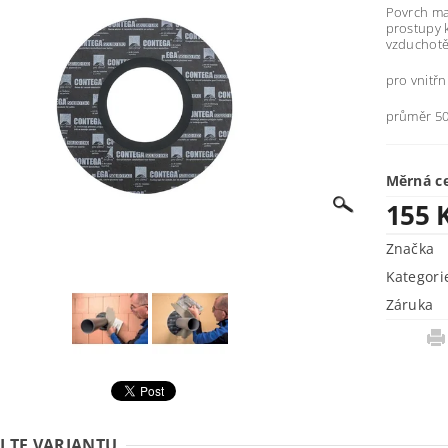
Povrch man
prostupy k
vzduchotě
pro vnitřní
průměr 5
Měrná c
155 
Značka
Kategori
Záruka
LTE VARIANTU