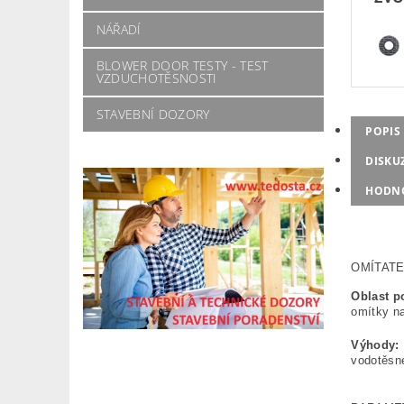
NÁŘADÍ
BLOWER DOOR TESTY - TEST
VZDUCHOTĚSNOSTI
STAVEBNÍ DOZORY
POPIS
DISKU
HODN
OMÍTATE
Oblast po
omítky na
Výhody:
vodotěsn