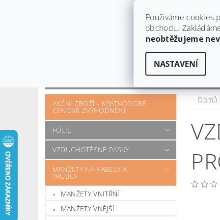
Používáme cookies p
obchodu. Zakládáme 
neobtěžujeme ne
NASTAVENÍ
OBCHODNÍ PODMÍNKY
KONTAKT
OTÁZKY A POŽADAVKY
Domů
AKČNÍ ZBOŽÍ - KRÁTKODOBÉ
CENOVÉ ZVÝHODNĚNÍ
VZ
FÓLIE
VZDUCHOTĚSNÉ PÁSKY
PR
MANŽETY NA KABELY A
TRUBKY
MANŽETY VNITŘNÍ
MANŽETY VNĚJŠÍ