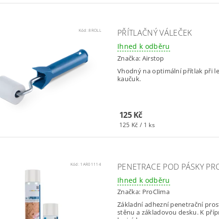
Kód:
8ROLL
PŘÍTLAČNÝ VÁLEČEK
Ihned k odběru
Značka:
Airstop
Vhodný na optimální přítlak při l
kaučuk.
125 Kč
125 Kč / 1 ks
Kód:
1AR01114
PENETRACE POD PÁSKY PR
Ihned k odběru
Značka:
ProClima
Základní adhezní penetrační pros
stěnu a základovou desku. K pří