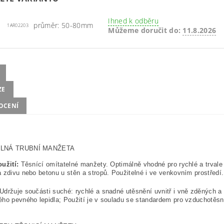
Ihned k odběru
průměr: 50-80mm
1AR02203
Můžeme doručit do:
11.8.2026
ZE
OCENÍ
LNÁ TRUBNÍ MANŽETA
užití:
Těsnící omítatelné manžety. Optimálně vhodné pro rychlé a trvale
 zdivu nebo betonu u stěn a stropů. Použitelné i ve venkovním prostředí.
Udržuje součásti suché: rychlé a snadné utěsnění uvnitř i vně zděných 
ého pevného lepidla; Použití je v souladu se standardem pro vzduchotě