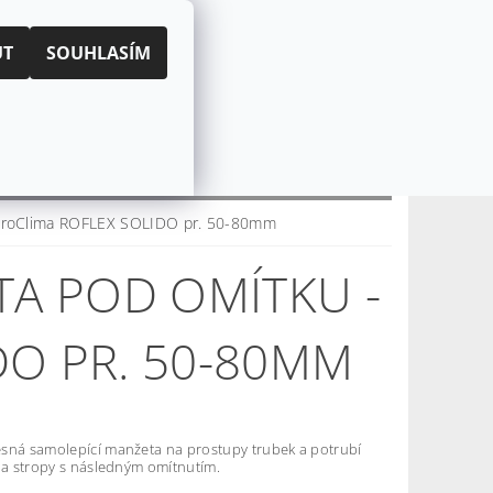
|
PŘIHLÁŠENÍ
REGISTRACE
UT
SOUHLASÍM
KOŠÍK:
0 Kč
CZK
EUR
CENÍ OBCHODU
O NÁS
 ProClima ROFLEX SOLIDO pr. 50-80mm
A POD OMÍTKU -
DO PR. 50-80MM
sná samolepící manžeta na prostupy trubek a potrubí
y a stropy s následným omítnutím.