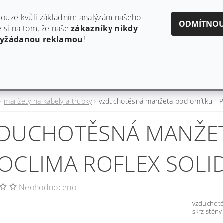
obchod@estaf.cz
606624953
ouze kvůli základním analýzám našeho
ODMÍTNO
si na tom, že naše
zákazníky nikdy
vyžádanou reklamou
!
Y
AKTUALITY A PRODUKTOVÉ INFORMACE
HODNO
manžety na kabely a trubky
vzduchotěsná manžeta pod omítku -
DUCHOTĚSNÁ MANŽET
OCLIMA ROFLEX SOLI
Neohodnoceno
vzduchotě
skrz stěn