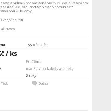
žety je přilnavý pro následné omítnutí. Ideální řešení pro
analizací, ale i vzduchotechnického potrubí skrz
snou obálku budovy.
 i vnější použití.
0 až 80mm
ena
155 Kč / 1 ks
Kč
/ ks
ProClima
e
manžety na kabely a trubky
2 roky
Tisk
Dotaz