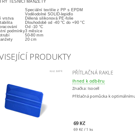
TRY TĚSNICÍ MANŽETY
Speciální textilie z PP s EPDM
Voděodolné SOLID-lepidlo
 vrstva
Dělená silikonová PE-folie
abilita
Dlouhodobě od -40 °C do +90 °C
pracování
Od -10 °C
stní podmínky
3 měsíce
trubí
50-80 mm
anžety
20 cm
VISEJÍCÍ PRODUKTY
Kód:
8APR
PŘÍTLAČNÁ RAKLE
Ihned k odběru
Značka:
Isocell
Přítlačná pomůcka k optimálnímu
69 Kč
69 Kč / 1 ks