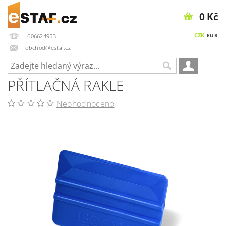
0 Kč
CZK
EUR
606624953
obchod@estaf.cz
PŘÍTLAČNÁ RAKLE
Neohodnoceno