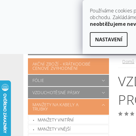
Používáme cookies p
obchodu. Zakládáme 
neobtěžujeme ne
NASTAVENÍ
OBCHODNÍ PODMÍNKY
KONTAKT
OTÁZKY A POŽADAVKY
Domů
AKČNÍ ZBOŽÍ - KRÁTKODOBÉ
CENOVÉ ZVÝHODNĚNÍ
VZ
FÓLIE
VZDUCHOTĚSNÉ PÁSKY
PR
MANŽETY NA KABELY A
TRUBKY
MANŽETY VNITŘNÍ
MANŽETY VNĚJŠÍ