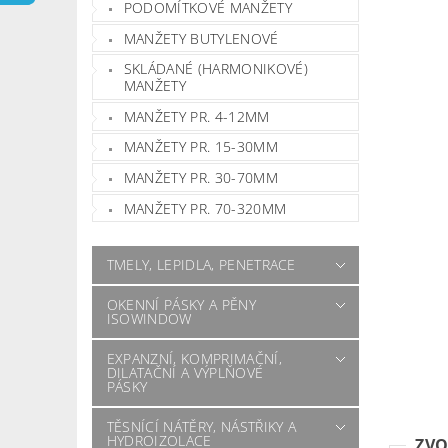
PODOMÍTKOVÉ MANŽETY
MANŽETY BUTYLENOVÉ
SKLÁDANÉ (HARMONIKOVÉ)
MANŽETY
MANŽETY PR. 4-12MM
MANŽETY PR. 15-30MM
MANŽETY PR. 30-70MM
MANŽETY PR. 70-320MM
TMELY, LEPIDLA, PENETRACE
OKENNÍ PÁSKY A PĚNY
ISOWINDOW
EXPANZNÍ, KOMPRIMAČNÍ,
DILATAČNÍ A VÝPLŇOVÉ
PÁSKY
TĚSNÍCÍ NÁTĚRY, NÁSTŘIKY A
HYDROIZOLACE
ZVO