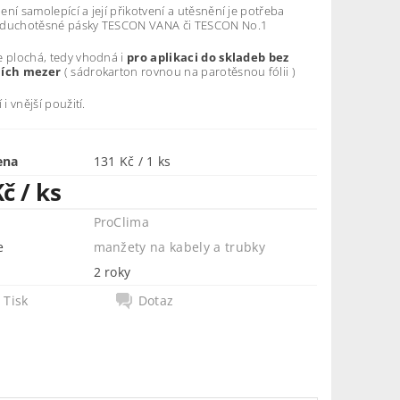
ní samolepící a její přikotvení a utěsnění je potřeba
zduchotěsné pásky TESCON VANA či TESCON No.1
e plochá, tedy vhodná i
pro aplikaci do skladeb bez
ních mezer
( sádrokarton rovnou na parotěsnou fólii )
 i vnější použití.
ena
131 Kč / 1 ks
Kč
/ ks
ProClima
e
manžety na kabely a trubky
2 roky
Tisk
Dotaz