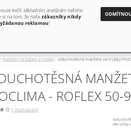
obchod@estaf.cz
606624953
ouze kvůli základním analýzám našeho
ODMÍTNO
si na tom, že naše
zákazníky nikdy
vyžádanou reklamou
!
Y
AKTUALITY A PRODUKTOVÉ INFORMACE
HODNO
manžety na kabely a trubky
vzduchotěsná manžeta na trubky Pro
DUCHOTĚSNÁ MANŽET
OCLIMA - ROFLEX 50
1 hodnocení
vzduchotě
dle volby 