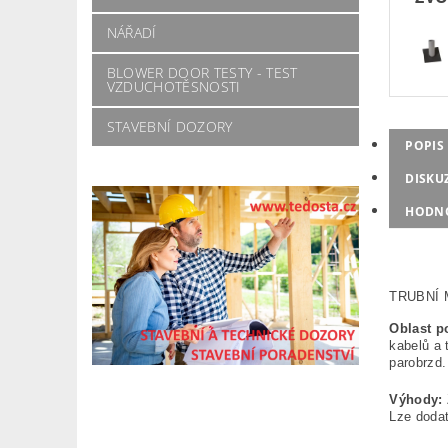
NÁŘADÍ
BLOWER DOOR TESTY - TEST
VZDUCHOTĚSNOSTI
STAVEBNÍ DOZORY
POPIS
DISKU
HODNO
TRUBNÍ
Oblast po
kabelů a 
parobrzd
Výhody:
Lze dodat