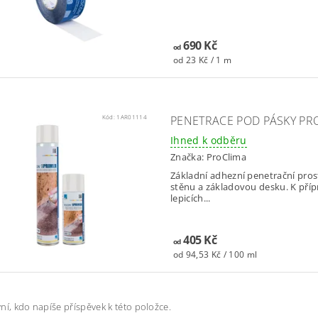
690 Kč
od
od 23 Kč / 1 m
Kód:
1AR01114
PENETRACE POD PÁSKY PR
Ihned k odběru
Značka:
ProClima
Základní adhezní penetrační pros
stěnu a základovou desku. K pří
lepicích...
405 Kč
od
od 94,53 Kč / 100 ml
ní, kdo napíše příspěvek k této položce.