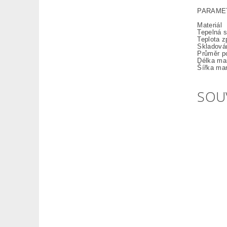
PARAME
Materiál
Tepelná st
Teplota z
Skladová
Průměr po
Délka ma
Šířka ma
SOU