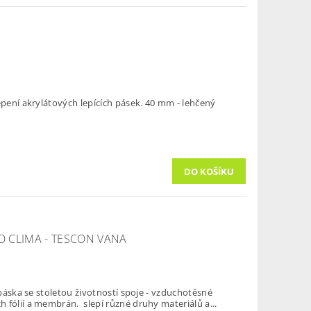
epení akrylátových lepících pásek. 40 mm - lehčený
 CLIMA - TESCON VANA
í páska se stoletou životností spoje - vzduchotěsné
spoje parotěsných a parobrzdných fólií a membrán. slepí různé druhy materiálů a...