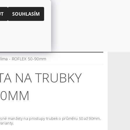
|
PŘIHLÁŠENÍ
REGISTRACE
UT
SOUHLASÍM
KOŠÍK:
0 Kč
CZK
EUR
CENÍ OBCHODU
O NÁS
Clima - ROFLEX 50-90mm
A NA TRUBKY
-90MM
sné manžety na prostupy trubek o průměru 50 až 90mm,
varianty.