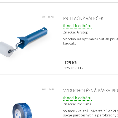
Kód:
8ROLL
PŘÍTLAČNÝ VÁLEČEK
Ihned k odběru
Značka:
Airstop
Vhodný na optimální přítlak při l
kaučuk.
125 Kč
125 Kč / 1 ks
Kód:
11486
VZDUCHOTĚSNÁ PÁSKA PRO
Ihned k odběru
Značka:
ProClima
Vysoce kvalitní univerzální lepíc