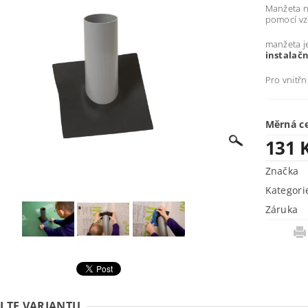
Manžeta ne
pomocí v
manžeta j
instalač
Pro vnitřní
Měrná c
131 
Značka
Kategori
Záruka
LTE VARIANTU