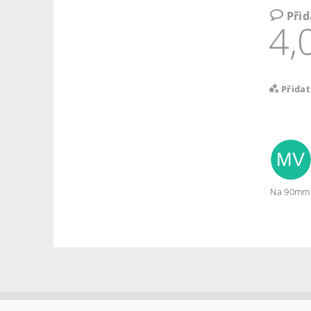
Při
4,
Přida
MV
Na 90mm t
Vlož