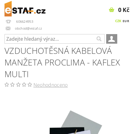
0 Kč
CZK
EUR
606624953
obchod@estaf.cz
VZDUCHOTĚSNÁ KABELOVÁ
MANŽETA PROCLIMA - KAFLEX
MULTI
Neohodnoceno