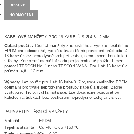
DISKUZE
HODNOCENÍ
KABELOVÉ MANŽETY PRO 16 KABELŮ S Ø 4,8-12 MM
Oblast použití:
Těsnící manžety z robustního a vysoce flexibilního
EPDM pro jednoduché, rychlé a trvale těsné provedení průchodů až
16 kabelů skrz neprodyšně izolující vrstvu, nebo spodní konstrukci
střechy. Kompletní montážní sada pro jednoduché použití. Lepení
pomocí TESCON No. 1 nebo TESCON VANA. Pro 1 až 16 kabelů o
průměru 4,8 – 12 mm.
Výhody:
Lez použít pro 1 až 16 kabelů. Z vysoce kvalitního EPDM,
optimální pro trvale neprodyšné prostupy kabelů a trubek. Žádné
vystupující hrdlo, rychlá instalace. Lze dodatečně posouvat po
kabelech a trubkách bez poškození neprodyšně izolující vrstvy.
PARAMETRY TĚSNICÍ MANŽETY
Materiál
EPDM
Tepelná stabilita
Od -40 °C do +150 °C
Teplota zpracování
Od -10 °C