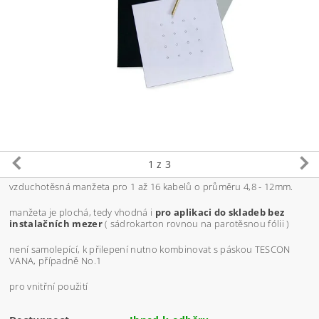
1
z 3
vzduchotěsná manžeta pro 1 až 16 kabelů o průměru 4,8 - 12mm.
manžeta je plochá, tedy vhodná i
pro aplikaci do skladeb bez
instalačních mezer
( sádrokarton rovnou na parotěsnou fólii )
není samolepící, k přilepení nutno kombinovat s páskou TESCON
VANA, případně No.1
pro vnitřní použití