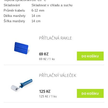
Skladování
Skladovat v chladu a suchu
Průměr kabelu
6-12 mm
Délka manžety
14 cm
Šířka manžety
14 cm
PŘÍTLAČNÁ RAKLE
69 Kč
69 Kč / 1 ks
PŘÍTLAČNÝ VÁLEČEK
125 Kč
125 Kč / 1 ks