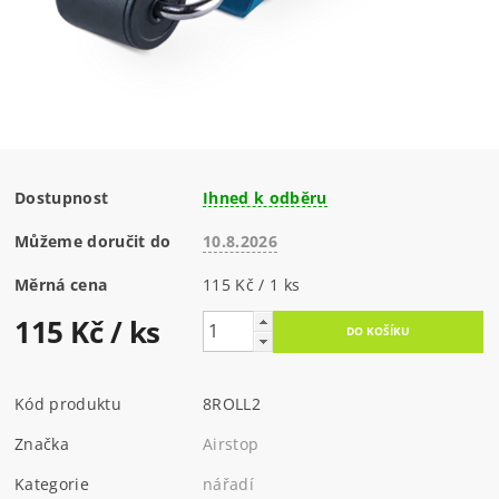
Dostupnost
Ihned k odběru
Můžeme doručit do
10.8.2026
Měrná cena
115 Kč / 1 ks
115 Kč
/ ks
Kód produktu
8ROLL2
Značka
Airstop
Kategorie
nářadí