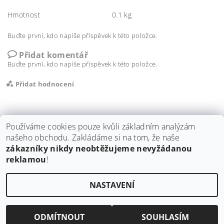
Hmotnost
0.1 kg
Buďte první, kdo napíše příspěvek k této položce.
Přidat komentář
Buďte první, kdo napíše příspěvek k této položce.
Přidat hodnocení
Používáme cookies pouze kvůli základním analýzám
našeho obchodu. Zakládáme si na tom, že naše
zákazníky nikdy neobtěžujeme nevyžádanou
Shoptet.cz
|
ISOCELL
|
stavební dozory Tomáš Tichý
|
Illbruck
|
reklamou
!
ProClima
|
Blower Door
NASTAVENÍ
Upravit nastavení cookies
2026 ©
eSTAF.cz, s.r.o.
, všechna práva vyhrazena
Vytvořil Shoptet
ODMÍTNOUT
SOUHLASÍM