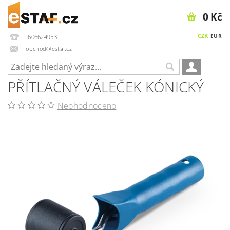
0 Kč
CZK
EUR
606624953
obchod@estaf.cz
PŘÍTLAČNÝ VÁLEČEK KÓNICKÝ
Neohodnoceno