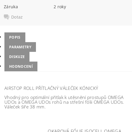
Záruka
2 roky
Dotaz
POPIS
PARAMETRY
DISKUZE
HODNOCENÍ
AIRSTOP ROLL PŘÍTLAČNÝ VÁLEČEK KÓNICKÝ
Vhodný pro optimální přítlak k utěsnění prostupů OMEGA
UDOs a OMEGA UDOs rohů na střešní fólii OMEGA UDOs.
Váleček šíře 38 mm.
OKAPOVÁ FÓLIE ISOCELL OMEGA