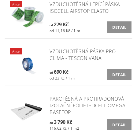
VZDUCHOTĚSNÁ LEPÍCÍ PÁSKA
Akce
ISOCELL AIRSTOP ELASTO
279 Kč
od
DETAIL
od 11,16 Kč / 1 m
VZDUCHOTĚSNÁ PÁSKA PRO
Akce
CLIMA - TESCON VANA
690 Kč
od
DETAIL
od 23 Kč / 1 m
PAROTĚSNÁ A PROTIRADONOVÁ
IZOLAČNÍ FÓLIE ISOCELL OMEGA
BASETOP
3 790 Kč
od
DETAIL
116,62 Kč / 1 m2