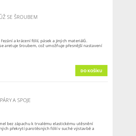
ŮŽ SE ŠROUBEM
zání a krácení fólií, pásek a jiných materiálů.
se aretuje šroubem, což umožňuje přesnější nastavení
PÁRY A SPOJE
 tmel bez zápachu k trvalému elastickému utěsnění
čných překrytí parotěsných fólií v suché výstavbě a