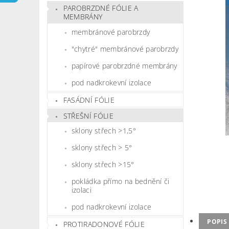
PAROBRZDNÉ FÓLIE A
MEMBRÁNY
membránové parobrzdy
"chytré" membránové parobrzdy
papírové parobrzdné membrány
pod nadkrokevní izolace
FASÁDNÍ FÓLIE
STŘEŠNÍ FÓLIE
sklony střech >1,5°
sklony střech > 5°
sklony střech >15°
pokládka přímo na bednění či
izolaci
pod nadkrokevní izolace
POPIS
PROTIRADONOVÉ FÓLIE