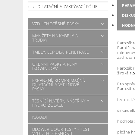
PARAM
DILATAČNÍ A ZAKRÝVACÍ FÓLIE
DISKU
VZDUCHOTĚSNÉ PÁSKY
HODN
MANŽETY NA KABELY A
TRUBKY
Parozáb
Parotěsná
TMELY, LEPIDLA, PENETRACE
interiéro
zachován
OKENNÍ PÁSKY A PĚNY
ISOWINDOW
Parozáb
široká
1,
EXPANZNÍ, KOMPRIMAČNÍ,
Pro správ
DILATAČNÍ A VÝPLŇOVÉ
PÁSKY
Parozábr
technické
TĚSNÍCÍ NÁTĚRY, NÁSTŘIKY A
HYDROIZOLACE
šířka/dél
NÁŘADÍ
hodnota 
BLOWER DOOR TESTY - TEST
plošná h
VZDUCHOTĚSNOSTI