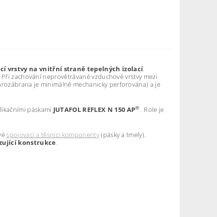
cí vrstvy
na vnitřní straně tepelných izolací
.
. Při zachování neprovětrávané vzduchové vrstvy mezi
arozábrana je minimálně mechanicky perforována) a je
®
plikačními páskami
JUTAFOL REFLEX N 150 AP
. Role je
ové
spojovací a těsnící komponenty
(pásky a tmely).
zující konstrukce
.