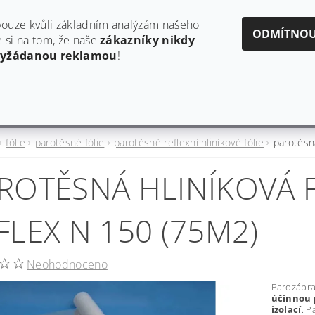
obchod@estaf.cz
606624953
ouze kvůli základním analýzám našeho
ODMÍTNO
si na tom, že naše
zákazníky nikdy
vyžádanou reklamou
!
Y
AKTUALITY A PRODUKTOVÉ INFORMACE
HODNO
fólie
parotěsné fólie
parotěsné reflexní hliníkové fólie
parotěsn
ROTĚSNÁ HLINÍKOVÁ F
FLEX N 150 (75M2)
Neohodnoceno
Parozábr
účinnou 
izolací
. P