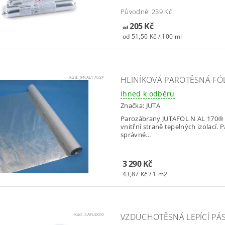
Původně:
239 Kč
205 Kč
od
od 51,50 Kč / 100 ml
Kód:
JFNAL170SP
HLINÍKOVÁ PAROTĚSNÁ FÓLI
Ihned k odběru
Značka:
JUTA
Parozábrany JUTAFOL N AL 170® j
vnitřní straně tepelných izolací.
správné...
3 290 Kč
43,87 Kč / 1 m2
Kód:
3AFLEX30
VZDUCHOTĚSNÁ LEPÍCÍ PÁS