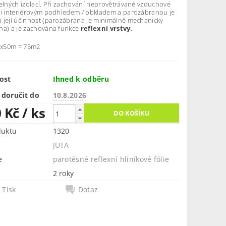
pelných izolací. Při zachování neprovětrávané vzduchové
zi interiérovým podhledem / obkladem a parozábranou je
 její účinnost (parozábrana je minimálně mechanicky
na) a je zachována funkce
reflexní vrstvy
.
,5x50m = 75m2
ost
Ihned k odběru
doručit do
10.8.2026
0 Kč
/ ks
duktu
1320
JUTA
e
parotěsné reflexní hliníkové fólie
2 roky
Tisk
Dotaz