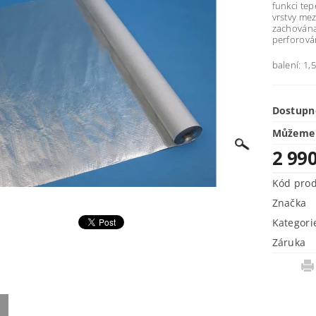
funkci te
vrstvy me
zachována
perforová
balení: 1
Dostupn
Můžeme 
2 99
Kód pro
Značka
Kategori
Záruka