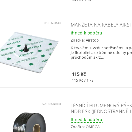
Kód:
3AIRD1K
MANŽETA NA KABELY AIRS
Ihned k odběru
Značka:
Airstop
K trvalému, vzduchotěsnému a p
je flexibilní a extrémně odolný pr
průchodům skrz...
115 Kč
115 Kč / 1 ks
Kód:
3OMNDI50
TĚSNÍCÍ BITUMENOVÁ PÁS
NDB ESK (JEDNOSTRANNĚ LE
Ihned k odběru
Značka:
OMEGA