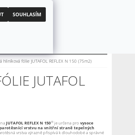
|
PŘIHLÁŠENÍ
REGISTRACE
UT
SOUHLASÍM
KOŠÍK:
0 Kč
CZK
EUR
CENÍ OBCHODU
O NÁS
á hliníková fólie JUTAFOL REFLEX N 150 (75m2)
ÓLIE JUTAFOL
®
ana
JUTAFOL REFLEX N 150
je určena pro
vysoce
parotěsnící vrstvu
na vnitřní straně tepelných
arotěsná vrstva výrazně přispívá k dlouhodobé a správné