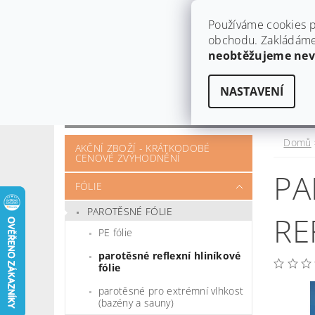
Používáme cookies p
obchodu. Zakládáme 
neobtěžujeme ne
NASTAVENÍ
OBCHODNÍ PODMÍNKY
KONTAKT
OTÁZKY A POŽADAVKY
Domů
AKČNÍ ZBOŽÍ - KRÁTKODOBÉ
CENOVÉ ZVÝHODNĚNÍ
PA
FÓLIE
PAROTĚSNÉ FÓLIE
RE
PE fólie
parotěsné reflexní hliníkové
fólie
parotěsné pro extrémní vlhkost
(bazény a sauny)