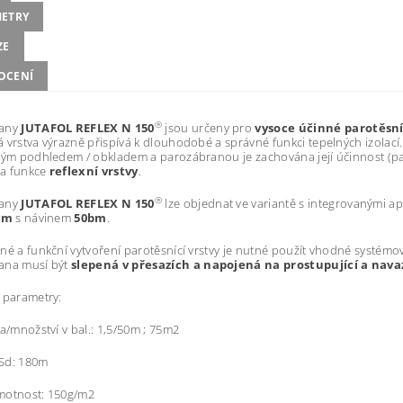
ETRY
ZE
OCENÍ
®
rany
JUTAFOL REFLEX N 150
jsou určeny pro
vysoce účinné parotěsní
 vrstva výrazně přispívá k dlouhodobé a správné funkci tepelných izolací
vým podhledem / obkladem a parozábranou je zachována její účinnost (p
a funkce
reflexní vrstvy
.
®
rany
JUTAFOL REFLEX N 150
lze objednat ve variantě s integrovanými a
5m
s návinem
50bm
.
né a funkční vytvoření parotěsnící vrstvy je nutné použít vhodné systém
ana musí být
slepená v přesazích a napojená na prostupující a nava
 parametry:
ka/množství v bal.: 1,5/50m ; 75m2
Sd: 180m
motnost: 150g/m2