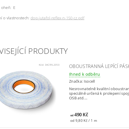
a oheň: E
í o vlastnostech:
dop-jutafol-reflex-n-150-cz.pdf
VISEJÍCÍ PRODUKTY
Kód:
3ACRYL2050
OBOUSTRANNÁ LEPÍCÍ PÁSK
Ihned k odběru
Značka:
Isocell
Nesrovnatelně kvalitní oboustran
speciálně určená k prolepení spojů
OSB atd....
490 Kč
od
od 9,80 Kč / 1 m