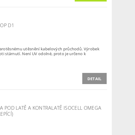
TOP D1
arotěsnému utěsnění kabelových průchodů. Výrobek
oti stárnutí. Není UV odolné, proto je určeno k
DETAIL
KA POD LATĚ A KONTRALATĚ ISOCELL OMEGA
PÍCÍ)