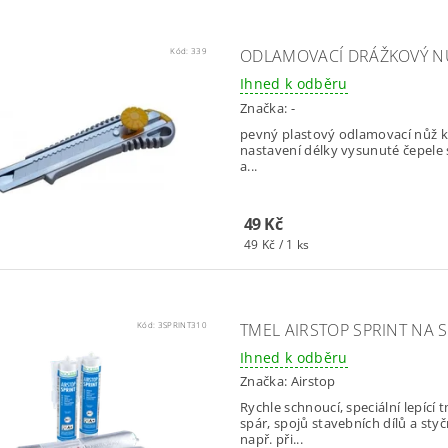
Kód:
339
ODLAMOVACÍ DRÁŽKOVÝ N
Ihned k odběru
Značka:
-
pevný plastový odlamovací nůž k ře
nastavení délky vysunuté čepele 
a...
49 Kč
49 Kč / 1 ks
Kód:
3SPRINT310
TMEL AIRSTOP SPRINT NA S
Ihned k odběru
Značka:
Airstop
Rychle schnoucí, speciální lepící
spár, spojů stavebních dílů a sty
např. při...