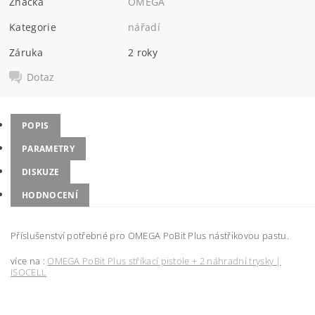
Značka
OMEGA
Kategorie
nářadí
Záruka
2 roky
Dotaz
POPIS
PARAMETRY
DISKUZE
HODNOCENÍ
Příslušenství potřebné pro OMEGA PoBit Plus nástřikovou pastu.
více na :
OMEGA PoBit Plus stříkací pistole + 2 náhradní trysky |
ISOCELL