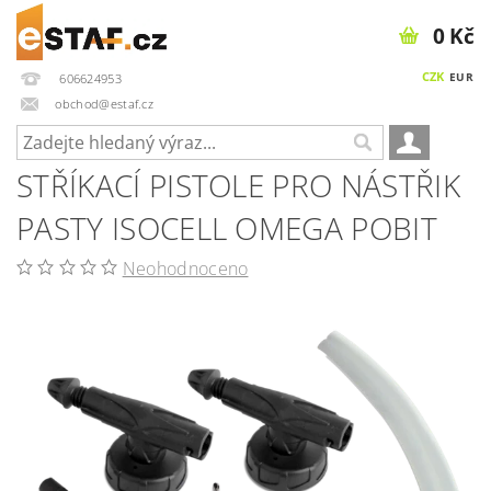
0 Kč
CZK
EUR
606624953
obchod@estaf.cz
STŘÍKACÍ PISTOLE PRO NÁSTŘIK
PASTY ISOCELL OMEGA POBIT
Neohodnoceno