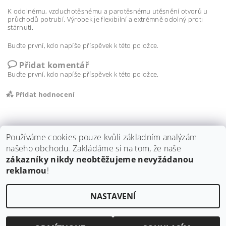
K odolnému, vzduchotěsnému a parotěsnému utěsnění otvorů u
průchodů potrubí. Výrobek je flexibilní a extrémně odolný proti
stárnutí.
Buďte první, kdo napíše příspěvek k této položce.
Přidat komentář
Buďte první, kdo napíše příspěvek k této položce.
Přidat hodnocení
Používáme cookies pouze kvůli základním analýzám
našeho obchodu. Zakládáme si na tom, že naše
zákazníky nikdy neobtěžujeme nevyžádanou
Shoptet.cz
|
ISOCELL
|
stavební dozory Tomáš Tichý
|
Illbruck
|
reklamou
!
ProClima
|
Blower Door
NASTAVENÍ
Upravit nastavení cookies
2026 ©
eSTAF.cz, s.r.o.
, všechna práva vyhrazena