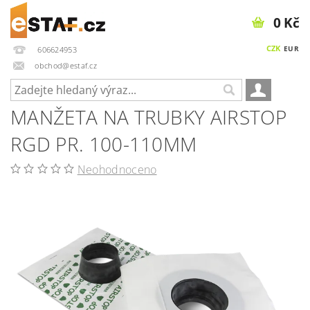
0 Kč
CZK
EUR
606624953
obchod@estaf.cz
MANŽETA NA TRUBKY AIRSTOP
RGD PR. 100-110MM
Neohodnoceno