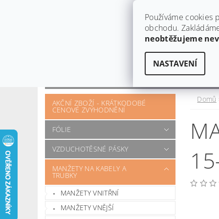
Používáme cookies p
obchodu. Zakládáme 
neobtěžujeme ne
NASTAVENÍ
OBCHODNÍ PODMÍNKY
KONTAKT
OTÁZKY A POŽADAVKY
Domů
AKČNÍ ZBOŽÍ - KRÁTKODOBÉ
CENOVÉ ZVÝHODNĚNÍ
MA
FÓLIE
VZDUCHOTĚSNÉ PÁSKY
15
MANŽETY NA KABELY A
TRUBKY
MANŽETY VNITŘNÍ
MANŽETY VNĚJŠÍ