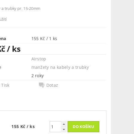
y a trubky pr. 15-20mm
žití
ena
155 Kč / 1 ks
Kč
/ ks
Airstop
e
manžety na kabely a trubky
2 roky
Tisk
Dotaz
155 Kč
/ ks