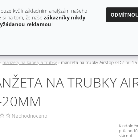
obchod@estaf.cz
606624953
ouze kvůli základním analýzám našeho
ODMÍTNO
si na tom, že naše
zákazníky nikdy
vyžádanou reklamou
!
Y
AKTUALITY A PRODUKTOVÉ INFORMACE
HODNO
manžety na kabely a trubky
manžeta na trubky Airstop GD2 pr. 
NŽETA NA TRUBKY AIR
-20MM
Neohodnoceno
K odolném
průchodů p
stárnutí.