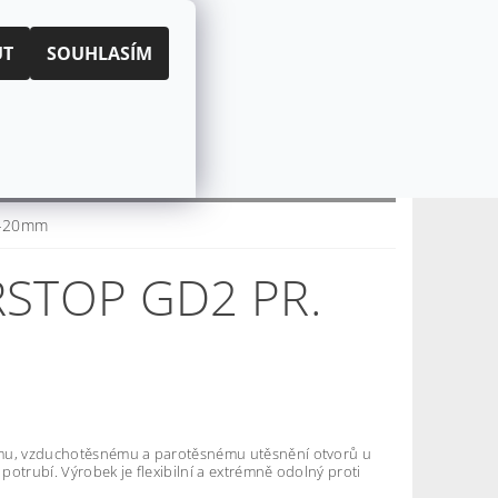
|
PŘIHLÁŠENÍ
REGISTRACE
UT
SOUHLASÍM
KOŠÍK:
0 Kč
CZK
EUR
CENÍ OBCHODU
O NÁS
15-20mm
STOP GD2 PR.
u, vzduchotěsnému a parotěsnému utěsnění otvorů u
otrubí. Výrobek je flexibilní a extrémně odolný proti