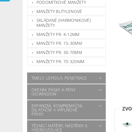
PODOMÍTKOVÉ MANŽETY
MANŽETY BUTYLENOVÉ
SKLÁDANÉ (HARMONIKOVÉ)
MANŽETY
MANŽETY PR. 4-12MM
MANŽETY PR. 15-30MM
MANŽETY PR. 30-70MM
MANŽETY PR. 70-320MM
TMELY, LEPIDLA, PENETRACE
OKENNÍ PÁSKY A PĚNY
ISOWINDOW
EXPANZNÍ, KOMPRIMAČNÍ,
ZVO
DILATAČNÍ A VÝPLŇOVÉ
PÁSKY
TĚSNÍCÍ NÁTĚRY, NÁSTŘIKY A
HYDROIZOLACE