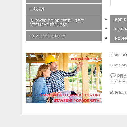
NÁŘADÍ
POPIS
BLOWER DOOR TESTY - TEST
VZDUCHOTĚSNOSTI
DISKU
STAVEBNÍ DOZORY
HODN
K odolném
Buďte prv
Při
Buďte prv
Přida