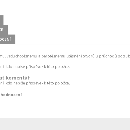
ZE
OCENÍ
u, vzduchotěsnému a parotěsnému utěsnění otvorů u průchodů potrubí. Vý
ní, kdo napíše příspěvek k této položce.
dat komentář
ní, kdo napíše příspěvek k této položce.
t hodnocení