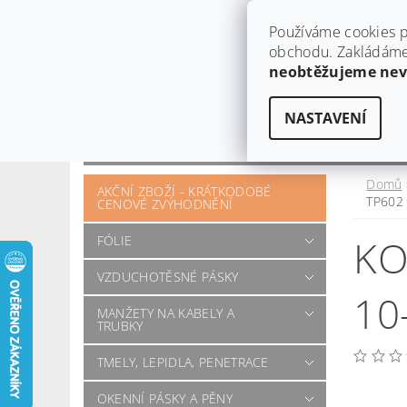
Používáme cookies p
obchodu. Zakládáme 
neobtěžujeme ne
NASTAVENÍ
OBCHODNÍ PODMÍNKY
KONTAKT
OTÁZKY A POŽADAVKY
Domů
AKČNÍ ZBOŽÍ - KRÁTKODOBÉ
TP602
CENOVÉ ZVÝHODNĚNÍ
KO
FÓLIE
VZDUCHOTĚSNÉ PÁSKY
10
MANŽETY NA KABELY A
TRUBKY
TMELY, LEPIDLA, PENETRACE
OKENNÍ PÁSKY A PĚNY