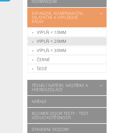
ISOWINDOW
EXPANZNÍ, KOMPRIMAČNÍ,
DILATAČNÍ A VÝPLŇOVÉ
PÁSKY
VÝPLŇ < 10MM
VÝPLŇ < 20MM
VÝPLŇ < 30MM
ČERNÉ
ŠEDÉ
TĚSNÍCÍ NÁTĚRY, NÁSTŘIKY A
HYDROIZOLACE
NÁŘADÍ
BLOWER DOOR TESTY - TEST
VZDUCHOTĚSNOSTI
STAVEBNÍ DOZORY