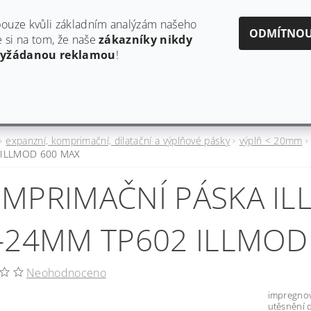
obchod@estaf.cz
606624953
ouze kvůli základním analýzám našeho
ODMÍTNO
si na tom, že naše
zákazníky nikdy
vyžádanou reklamou
!
Y
AKTUALITY A PRODUKTOVÉ INFORMACE
HODNO
expanzní, komprimační, dilatační a výplňové pásky
výplň < 20mm
 ILLMOD 600 MAX
MPRIMAČNÍ PÁSKA IL
-24MM TP602 ILLMOD
Neohodnoceno
impregnov
utěsnění d