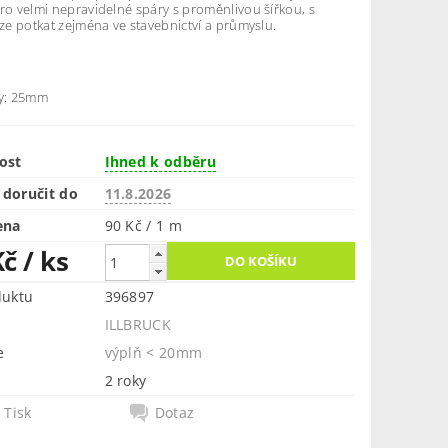
ro velmi nepravidelné spáry s proměnlivou šířkou, s
lze potkat zejména ve stavebnictví a průmyslu.
b
ky: 25mm
ost
Ihned k odběru
doručit do
11.8.2026
ena
90 Kč / 1 m
Kč
/ ks
duktu
396897
ILLBRUCK
e
výplň < 20mm
2 roky
Tisk
Dotaz