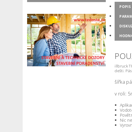
POPIS
PARAM
DISKU
HODN
POU
illbruck 
dešti. Pá
šířka p
v roli: 
Aplika
Vodot
Povětr
Nic ne
Vyrov