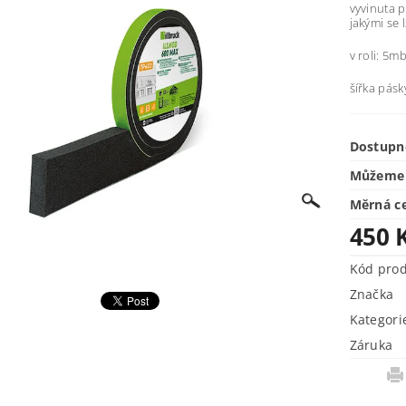
vyvinuta p
jakými se 
v roli: 5m
šířka pás
Dostupn
Můžeme 
Měrná c
450 
Kód pro
Značka
Kategori
Záruka