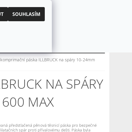
|
PŘIHLÁŠENÍ
REGISTRACE
UT
SOUHLASÍM
KOŠÍK:
0 Kč
CZK
EUR
CENÍ OBCHODU
O NÁS
komprimační páska ILLBRUCK na spáry 10-24mm
LBRUCK NA SPÁRY
 600 MAX
aná předstlačená pěnová těsnicí páska pro bezpečné
ilatačních spár proti přívalovému dešti. Páska byla