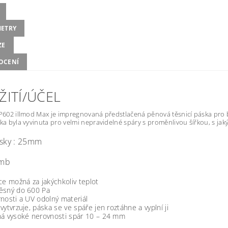
ETRY
ZE
OCENÍ
ŽITÍ/ÚČEL
TP602 illmod Max je impregnovaná předstlačená pěnová těsnicí páska pro 
ska byla vyvinuta pro velmi nepravidelné spáry s proměnlivou šířkou, s jak
ásky : 25mm
5mb
ce možná za jakýchkoliv teplot
ěsný do 600 Pa
nosti a UV odolný materiál
vytvrzuje, páska se ve spáře jen roztáhne a vyplní ji
ná vysoké nerovnosti spár 10 – 24 mm