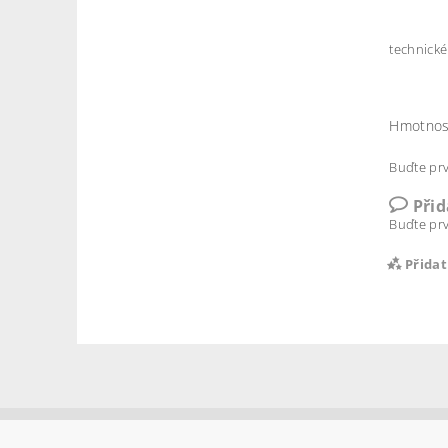
technické
Hmotnos
Buďte prv
Při
Buďte prv
Přida