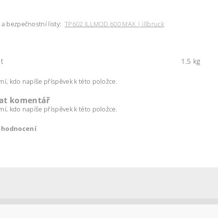
 a bezpečnostní listy:
TP602 ILLMOD 600 MAX | illbruck
t
1.5 kg
ní, kdo napíše příspěvek k této položce.
dat komentář
ní, kdo napíše příspěvek k této položce.
t hodnocení