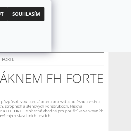
|
PŘIHLÁŠENÍ
REGISTRACE
UT
SOUHLASÍM
KOŠÍK:
0 Kč
CZK
EUR
CENÍ OBCHODU
O NÁS
FH FORTE
LÁKNEM FH FORTE
o přizpůsobivou parozábranu pro vzduchotěsnou vrstvu
ch, stropních a stěnových konstrukcích. Flísová
na FH FORTE je obecně vhodná pro použití ve venkovních
tevřených stavebních prvcích.