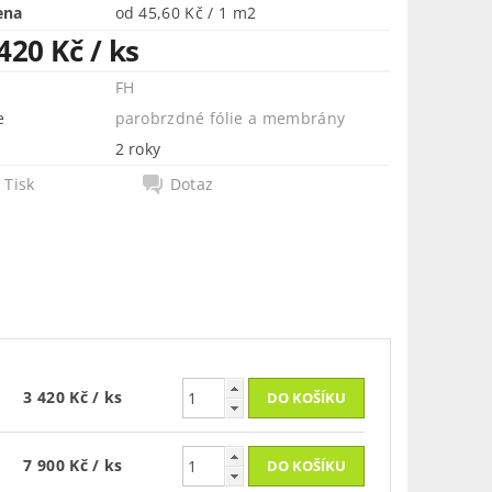
ena
od 45,60 Kč / 1 m2
 420 Kč
/ ks
FH
e
parobrzdné fólie a membrány
2 roky
Tisk
Dotaz
3 420 Kč
/ ks
7 900 Kč
/ ks