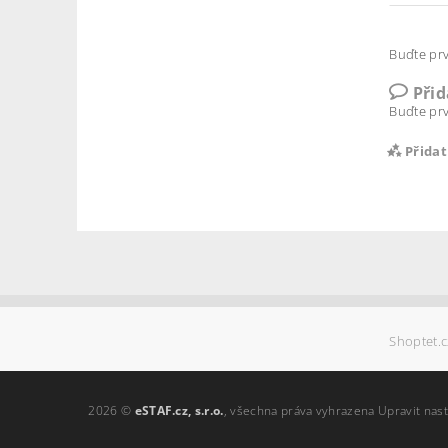
Buďte prv
Při
Buďte prv
Přida
Shoptet.c
Vlož
2026 ©
eSTAF.cz, s.r.o.
, všechna práva vyhrazena
Upravit nas