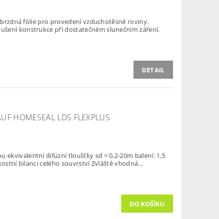
robrzdná fólie pro provedení vzduchotěsné roviny.
šení konstrukce při dostatečném slunečním záření.
DETAIL
AUF HOMESEAL LDS FLEXPLUS
kvivalentní difúzní tloušťky sd = 0,2-20m balení: 1,5
x 40m = 60m2 Přispívá k lepší vlhkostní bilanci celého souvrství Zvláště vhodná...