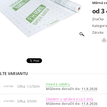
Měrná c
od 3
Značka
Kategori
Záruka
LTE VARIANTU
Ihned k odběru
šířka: 1,5/50m
2FHFVDB
Můžeme doručit do:
11.8.2026
Skladem u výrobce (cca.5 dnů)
šířka: 3/50m
2FHFVDB3
Můžeme doručit do:
11.8.2026