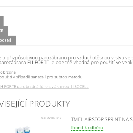
ZE
OCENÍ
e o přizpůsobivou parozábranu pro vzduchotěsnou vrstvu ve st
 parozábrana FH FORTE je obecně vhodná pro použití ve venko
robrzdná
oužití v případě sanace i pro subtop metod
u
FH FORTE parobrzdná fólie s vlákninou | ISOCELL
VISEJÍCÍ PRODUKTY
Kód:
3SPRINT310
TMEL AIRSTOP SPRINT NA S
Ihned k odběru