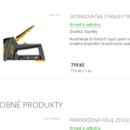
Kód:
327
SPONKOVAČKA STANLEY TR
Ihned k odběru
Značka:
Stanley
Nastřeluje 6 různých typů spon o
snadné doplnění. Konstrukce zabr
719 Kč
719 Kč / 1 ks
OBNÉ PRODUKTY
Kód:
2DIVAGV
PAROBRZDNÁ FÓLIE ZESÍL
Ihned k odběru