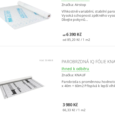
Značka:
Airstop
Vlhkostně variabilní, stabilní pa
Vysoká schopnost zpětného vysou
Dbejte pokynů...
6 390 Kč
od
od 85,20 Kč / 1 m2
Kód:
504868
PAROBRZDNÁ IQ FÓLIE KN
Ihned k odběru
Značka:
KNAUF
Parobrzda s proměnnou hodnotou e
3 980 Kč
66,33 Kč / 1 m2