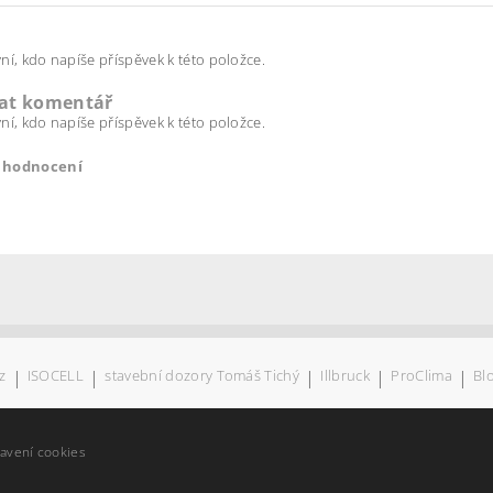
ní, kdo napíše příspěvek k této položce.
dat komentář
ní, kdo napíše příspěvek k této položce.
t hodnocení
z
|
ISOCELL
|
stavební dozory Tomáš Tichý
|
Illbruck
|
ProClima
|
Bl
ením hodnocení souhlasíte s
podmínkami ochrany osobních úda
tavení cookies