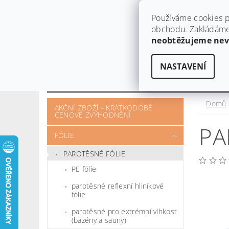
Používáme cookies p
obchodu. Zakládáme 
neobtěžujeme ne
NASTAVENÍ
OBCHODNÍ PODMÍNKY
KONTAKT
OTÁZKY A POŽADAVKY
Domů
AKČNÍ ZBOŽÍ - KRÁTKODOBÉ
CENOVÉ ZVÝHODNĚNÍ
PA
FÓLIE
PAROTĚSNÉ FÓLIE
PE fólie
parotěsné reflexní hliníkové
fólie
parotěsné pro extrémní vlhkost
(bazény a sauny)