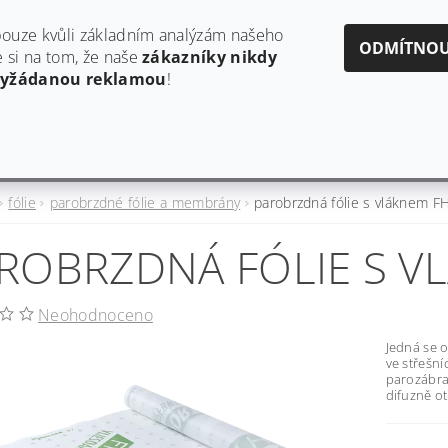
obchod@estaf.cz
606624953
ouze kvůli základním analýzám našeho
ODMÍTNO
si na tom, že naše
zákazníky nikdy
vyžádanou reklamou
!
Y
AKTUALITY A PRODUKTOVÉ INFORMACE
HODNO
fólie
parobrzdné fólie a membrány
parobrzdná fólie s vláknem 
ROBRZDNÁ FÓLIE S V
Neohodnoceno
Jedná se 
ve střešní
parozábra
difuzně o