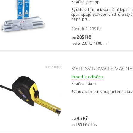
Značka:
Airstop
Rychle schnoucí, speciální lepící
spár, spojů stavebních dílů a sty
např. při...
Původně:
239 Kč
205 Kč
od
od 51,50 Kč / 100 ml
Kód:
138183
METR SVINOVACÍ S MAGN
Ihned k odběru
Značka:
Giant
Svinovací metr s magnetem a br
85 Kč
od
od 85 Kč / 1 ks