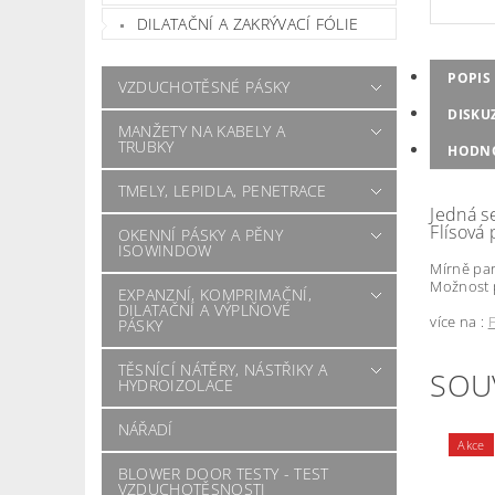
DILATAČNÍ A ZAKRÝVACÍ FÓLIE
POPIS
VZDUCHOTĚSNÉ PÁSKY
DISKU
MANŽETY NA KABELY A
TRUBKY
HODN
TMELY, LEPIDLA, PENETRACE
Jedná s
Flísová
OKENNÍ PÁSKY A PĚNY
ISOWINDOW
Mírně pa
Možnost p
EXPANZNÍ, KOMPRIMAČNÍ,
DILATAČNÍ A VÝPLŇOVÉ
více na :
PÁSKY
TĚSNÍCÍ NÁTĚRY, NÁSTŘIKY A
SOU
HYDROIZOLACE
NÁŘADÍ
Akce
BLOWER DOOR TESTY - TEST
VZDUCHOTĚSNOSTI