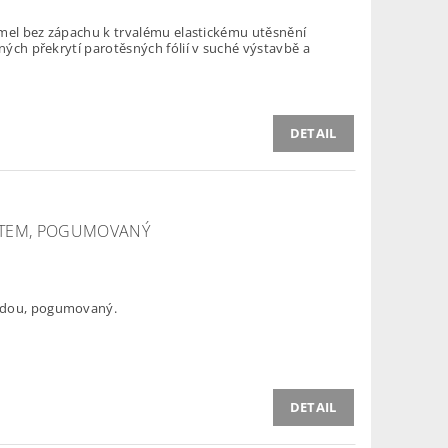
 tmel bez zápachu k trvalému elastickému utěsnění
čných překrytí parotěsných fólií v suché výstavbě a
DETAIL
ETEM, POGUMOVANÝ
zdou, pogumovaný.
DETAIL