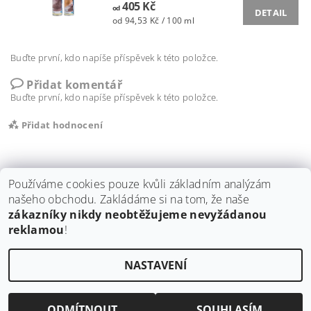
405 Kč
od
DETAIL
od 94,53 Kč / 100 ml
Buďte první, kdo napíše příspěvek k této položce.
Přidat komentář
Buďte první, kdo napíše příspěvek k této položce.
Přidat hodnocení
Používáme cookies pouze kvůli základním analýzám
našeho obchodu. Zakládáme si na tom, že naše
zákazníky nikdy neobtěžujeme nevyžádanou
Shoptet.cz
|
ISOCELL
|
stavební dozory Tomáš Tichý
|
Illbruck
|
reklamou
!
ProClima
|
Blower Door
NASTAVENÍ
Upravit nastavení cookies
2026 ©
eSTAF.cz, s.r.o.
, všechna práva vyhrazena
Vytvořil Shoptet
ODMÍTNOUT
SOUHLASÍM