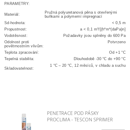
PARAMETRY:
Pružná polyuretanová pěna s otevřenými
Materiál:
buňkami a polymerní impregnací
Sd-hodnota:
< 0,5 m
Propustnost:
a < 0,1 m³/[(h*m*(daPa)n]
Vodotěsnost:
Požadavky jsou splněny do 600 Pa
Odolnost proti
Potvrzeno
povětrnostním vlivům:
Teplota zpracování:
Od +1 °C
Tepelná stabilita:
Dlouhodobě -30 °C do +90 °C
1 °C – 20 °C, 12 měsíců, v chladu a suchu
Skladovatelnost:
PENETRACE POD PÁSKY
PROCLIMA - TESCON SPRIMER