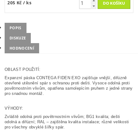
205 Kč
/ ks
POPIS
DISKUZE
HODNOCENÍ
OBLAST POUŽITÍ:
Expanzní páska CONTEGA FIDEN EXO zajišťuje vnější, difúzně
otevřené utěsnění spár s ochranou proti dešti. Vysoce odolná proti
povětrnostním vlivům, opatřena samolepícím pruhem z jedné strany
pro snadnou montáž.
VÝHODY:
Zvláště odolná proti povětrnostním vlivům; BG1 kvalita; dešti
odolná a difúzní; RAL – zajištěna kvalita instalace; různé velikosti
pro všechny obvyklé šířky spár.