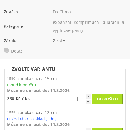
Značka
ProClima
expanzní, komprimační, dilatační a
Kategorie
výplňové pásky
Záruka
2 roky
Dotaz
ZVOLTE VARIANTU
hloubka spáry: 15mm
15550
Ihned k odběru
Můžeme doručit do:
11.8.2026
260 Kč
/ ks
hloubka spáry: 12mm
15549
Objednáno na sklad (3dny)
Můžeme doručit do:
11.8.2026