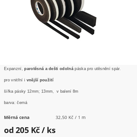
Expanzní,
parotěsná a dešti odolná
páska pro utěsnění spár.
pro vnitřní i
vnější použití
šířka pásky 12mm; 13mm, v balení 8m
barva: černá
Měrná cena
32,50 Kč / 1 m
od 205 Kč
/ ks