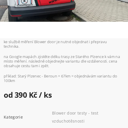
ke službě měření Blower door je nutné objednat i přepravu
technika.
na Google mapách zjistěte délku trasy ze Starého Plzence k vám na
místo měření. následně objednejte variantu dle vzdálenosti. cena
obsahuje cestu tam i zpět.
příklad: Starý Plzenec - Beroun = 67km = objednávám variantu do
100km
od 390 Kč
/ ks
Blower door testy - test
Kategorie
vzduchotěsnosti