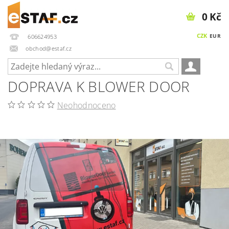
0 Kč
CZK
EUR
606624953
obchod@estaf.cz
DOPRAVA K BLOWER DOOR
Neohodnoceno